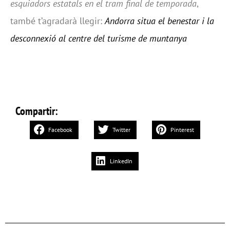
esquiadors estatals en el tram final de temporada
,
també t’agradarà llegir:
Andorra situa el benestar i la
desconnexió al centre del turisme de muntanya
Compartir:
Facebook
Twitter
Pinterest
LinkedIn