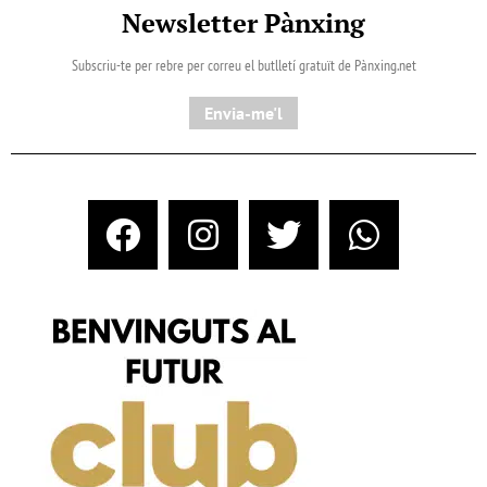
Newsletter Pànxing
Subscriu-te per rebre per correu el butlletí gratuït de Pànxing.net​
Envia-me'l