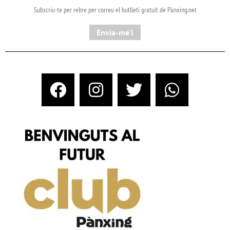
Subscriu-te per rebre per correu el butlletí gratuït de Pànxing.net​
Envia-me'l