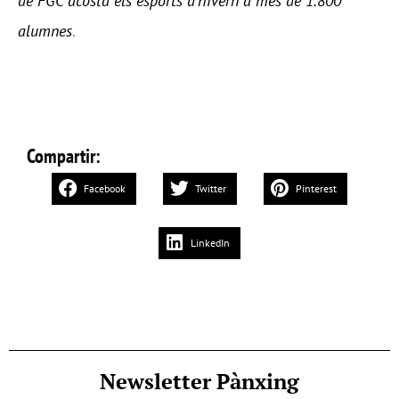
de FGC acosta els esports d’hivern a més de 1.800
alumnes
.
Compartir:
Facebook
Twitter
Pinterest
LinkedIn
Newsletter Pànxing