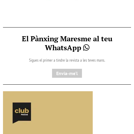
El Pànxing Maresme al teu
WhatsApp
Sigues el primer a tindre la revista a les teves mans.
Envia-me'l