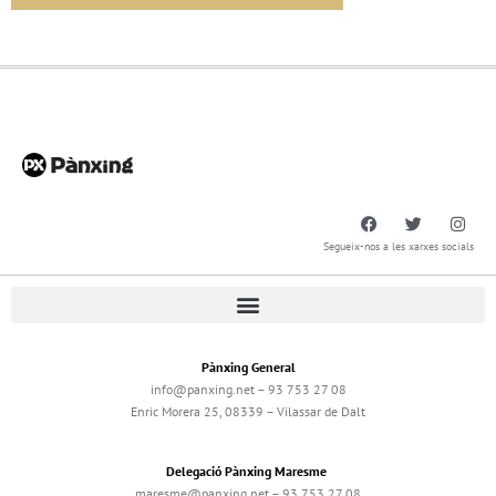
Segueix-nos a les xarxes socials
Pànxing General
info@panxing.net – 93 753 27 08
Enric Morera 25, 08339 – Vilassar de Dalt
Delegació Pànxing Maresme
maresme@panxing.net – 93 753 27 08