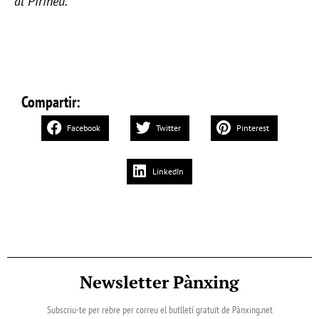
al Pirineu.
Compartir:
Facebook
Twitter
Pinterest
LinkedIn
Newsletter Pànxing
Subscriu-te per rebre per correu el butlletí gratuït de Pànxing.net​