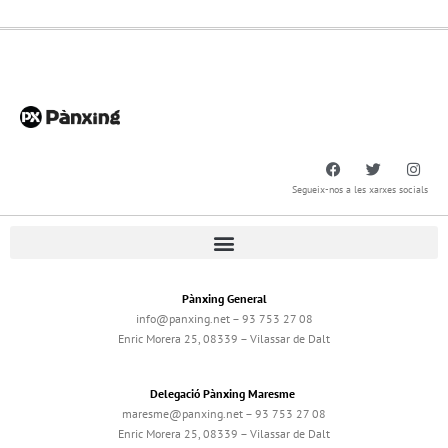
Segueix-nos a les xarxes socials
Pànxing General
info@panxing.net – 93 753 27 08
Enric Morera 25, 08339 – Vilassar de Dalt
Delegació Pànxing Maresme
maresme@panxing.net – 93 753 27 08
Enric Morera 25, 08339 – Vilassar de Dalt