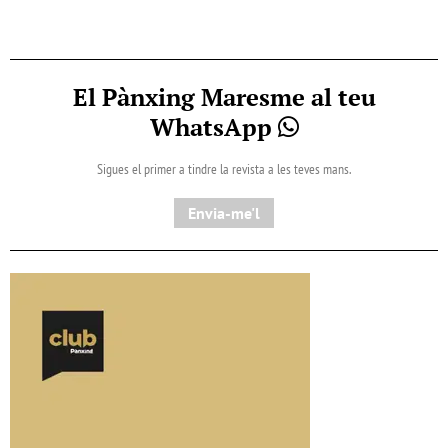
El Pànxing Maresme al teu
WhatsApp
Sigues el primer a tindre la revista a les teves mans.
Envia-me'l