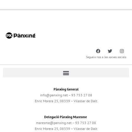
Segueix-nos a les xarxes socials
Pànxing General
info@panxing.net – 93 753 27 08
Enric Morera 25, 08339 – Vilassar de Dalt
Delegació Pànxing Maresme
maresme@panxing.net – 93 753 27 08
Enric Morera 25, 08339 – Vilassar de Dalt