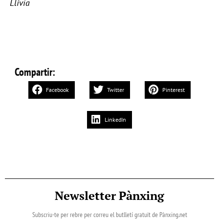
Llívia
Compartir:
Facebook
Twitter
Pinterest
LinkedIn
Newsletter Pànxing
Subscriu-te per rebre per correu el butlletí gratuït de Pànxing.net​