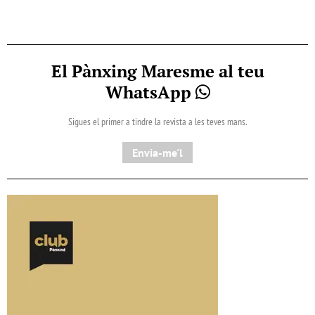
El Pànxing Maresme al teu
WhatsApp
Sigues el primer a tindre la revista a les teves mans.
Envia-me'l