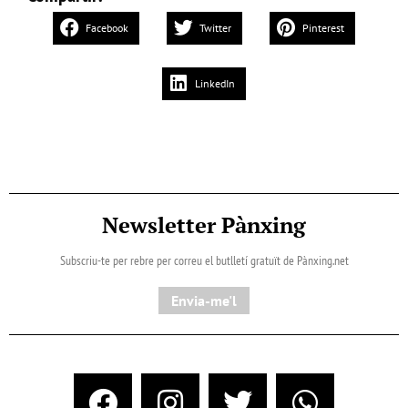
Facebook
Twitter
Pinterest
LinkedIn
Newsletter Pànxing
Subscriu-te per rebre per correu el butlletí gratuït de Pànxing.net​
Envia-me'l