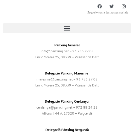
Segueix-nos a les xarxes socials
Pànxing General
info@panxing.net – 93 753 27 08
Enric Morera 25, 08339 – Vilassar de Dalt
Delegació Pànxing Maresme
maresme@panxing.net – 93 753 27 08
Enric Morera 25, 08339 – Vilassar de Dalt
Delegació Pànxing Cerdanya
cerdanya@panxing.net – 972 88 24 28
Alfons I, 44 A, 17520 – Puigcerdà
Delegació Pànxing Berguedà