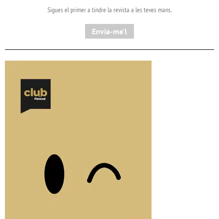
Sigues el primer a tindre la revista a les teves mans.
Envia-me'l