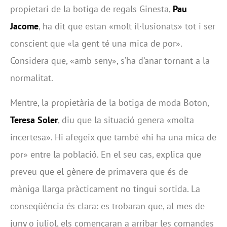
propietari de la botiga de regals Ginesta,
Pau
Jacome
, ha dit que estan «molt il·lusionats» tot i ser
conscient que «la gent té una mica de por».
Considera que, «amb seny», s’ha d’anar tornant a la
normalitat.
Mentre, la propietària de la botiga de moda Boton,
Teresa Soler
, diu que la situació genera «molta
incertesa». Hi afegeix que també «hi ha una mica de
por» entre la població. En el seu cas, explica que
preveu que el gènere de primavera que és de
màniga llarga pràcticament no tingui sortida. La
conseqüència és clara: es trobaran que, al mes de
juny o juliol, els començaran a arribar les comandes