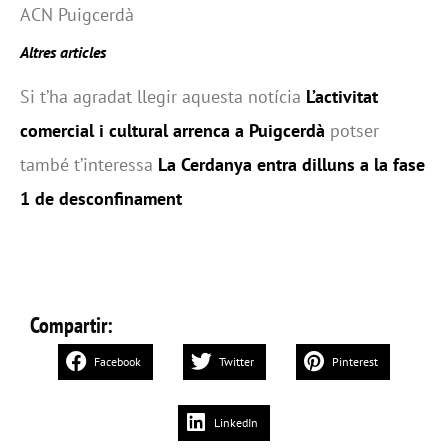
ACN Puigcerdà
Altres articles
Si t’ha agradat llegir aquesta notícia
L’activitat
comercial i cultural arrenca a Puigcerdà
potser
també t’interessa
La Cerdanya entra dilluns a la fase
1 de desconfinament
Compartir:
Facebook
Twitter
Pinterest
LinkedIn