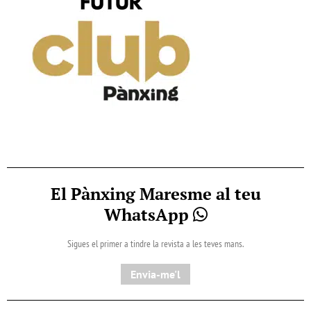
El Pànxing Maresme al teu
WhatsApp
Sigues el primer a tindre la revista a les teves mans.
Envia-me'l