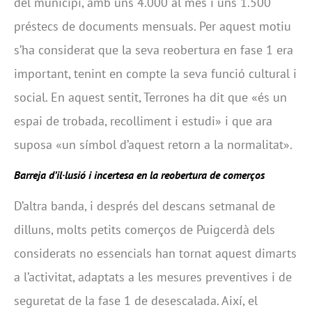
del municipi, amb uns 4.000 al mes i uns 1.500
préstecs de documents mensuals. Per aquest motiu
s’ha considerat que la seva reobertura en fase 1 era
important, tenint en compte la seva funció cultural i
social. En aquest sentit, Terrones ha dit que «és un
espai de trobada, recolliment i estudi» i que ara
suposa «un símbol d’aquest retorn a la normalitat».
Barreja d’il·lusió i incertesa en la reobertura de comerços
D’altra banda, i després del descans setmanal de
dilluns, molts petits comerços de Puigcerdà dels
considerats no essencials han tornat aquest dimarts
a l’activitat, adaptats a les mesures preventives i de
seguretat de la fase 1 de desescalada. Així, el