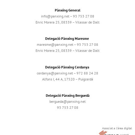
Pànxing General
info@panxing.net – 93 753 27 08
Enric Morera 25, 08339 – Vilassar de Dalt
Delegació Pànxing Maresme
maresme@panxing.net – 93 753 27 08
Enric Morera 25, 08339 – Vilassar de Dalt
Delegació Pànxing Cerdanya
cerdanya@panxing.net – 972 88 24 28
Alfons I, 44 A, 17520 – Puigcerdà
Delegació Pànxing Berguedà
bergueda@panxing.net
93 753 27 08
Associat a l'àrea digital