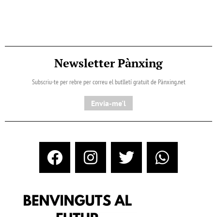
Newsletter Pànxing
Subscriu-te per rebre per correu el butlletí gratuït de Pànxing.net​
Envia-me'l