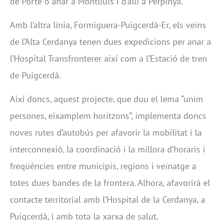
de Porté o anar a Montlluís i d’allí a Perpinyà.
Amb l’altra línia, Formiguera-Puigcerdà-Er, els veïns
de l’Alta Cerdanya tenen dues expedicions per anar a
l’Hospital Transfronterer així com a l’Estació de tren
de Puigcerdà.
Així doncs, aquest projecte, que duu el lema “unim
persones, eixamplem horitzons”, implementa doncs
noves rutes d’autobús per afavorir la mobilitat i la
interconnexió, la coordinació i la millora d’horaris i
freqüències entre municipis, regions i veïnatge a
totes dues bandes de la frontera. Alhora, afavorirà el
contacte territorial amb l’Hospital de la Cerdanya, a
Puigcerdà, i amb tota la xarxa de salut.