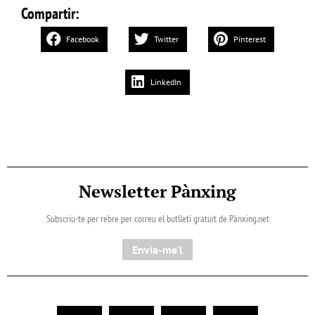
Compartir:
Facebook
Twitter
Pinterest
LinkedIn
Newsletter Pànxing
Subscriu-te per rebre per correu el butlletí gratuït de Pànxing.net​
Envia-me'l