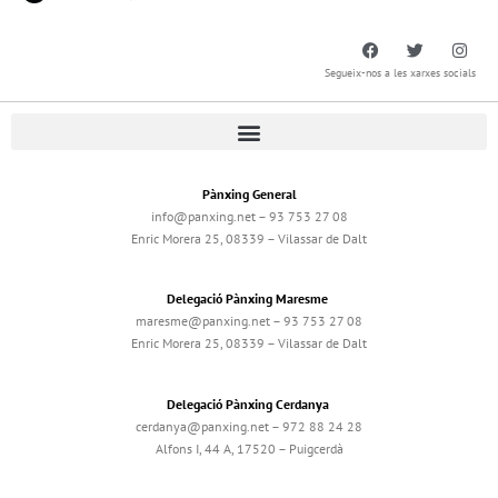
Segueix-nos a les xarxes socials
Pànxing General
info@panxing.net – 93 753 27 08
Enric Morera 25, 08339 – Vilassar de Dalt
Delegació Pànxing Maresme
maresme@panxing.net – 93 753 27 08
Enric Morera 25, 08339 – Vilassar de Dalt
Delegació Pànxing Cerdanya
cerdanya@panxing.net – 972 88 24 28
Alfons I, 44 A, 17520 – Puigcerdà