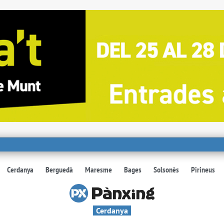
Cerdanya
Berguedà
Maresme
Bages
Solsonès
Pirineus
Cerdanya