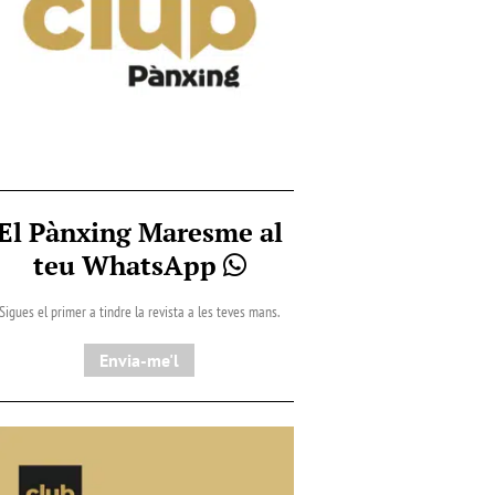
El Pànxing Maresme al
teu WhatsApp
Sigues el primer a tindre la revista a les teves mans.
Envia-me'l