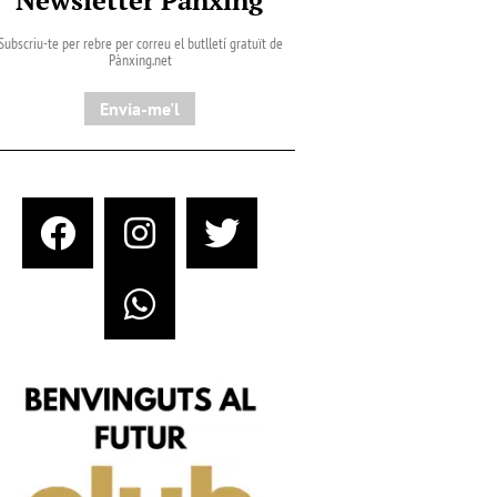
Subscriu-te per rebre per correu el butlletí gratuït de
Pànxing.net​
Envia-me'l