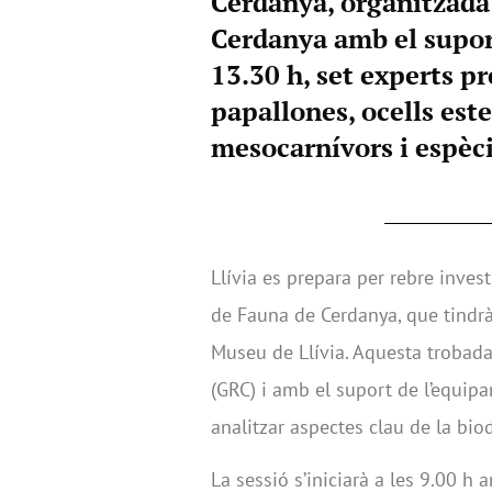
Cerdanya, organitzada
Cerdanya amb el suport
13.30 h, set experts p
papallones, ocells este
mesocarnívors i espèc
Llívia es prepara per rebre invest
de Fauna de Cerdanya, que tindrà l
Museu de Llívia. Aquesta trobad
(GRC) i amb el suport de l’equip
analitzar aspectes clau de la biod
La sessió s’iniciarà a les 9.00 