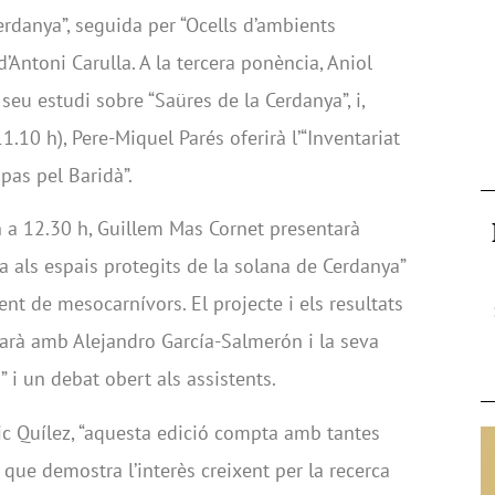
rdanya”, seguida per “Ocells d’ambients
d’Antoni Carulla. A la tercera ponència, Aniol
seu estudi sobre “Saüres de la Cerdanya”, i,
.10 h), Pere-Miquel Parés oferirà l’“Inventariat
 pas pel Baridà”.
h a 12.30 h, Guillem Mas Cornet presentarà
als espais protegits de la solana de Cerdanya”
ent de mesocarnívors. El projecte i els resultats
narà amb Alejandro García-Salmerón i la seva
” i un debat obert als assistents.
ic Quílez, “aquesta edició compta amb tantes
 que demostra l’interès creixent per la recerca