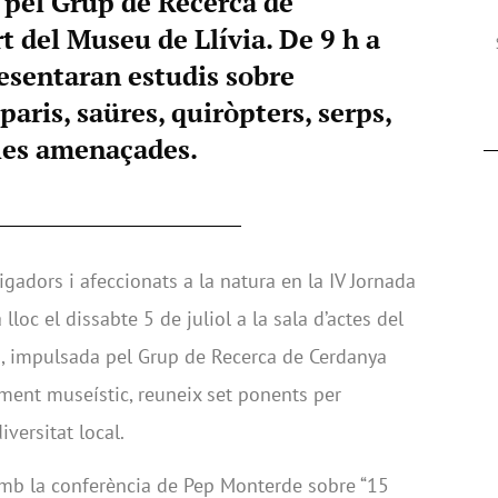
 pel Grup de Recerca de
 del Museu de Llívia. De 9 h a
resentaran estudis sobre
paris, saüres, quiròpters, serps,
ies amenaçades.
igadors i afeccionats a la natura en la IV Jornada
loc el dissabte 5 de juliol a la sala d’actes del
a, impulsada pel Grup de Recerca de Cerdanya
ament museístic, reuneix set ponents per
iversitat local.
h amb la conferència de Pep Monterde sobre “15