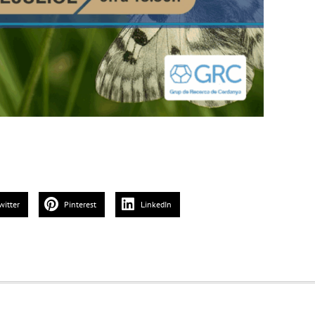
witter
Pinterest
LinkedIn