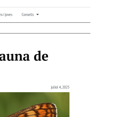
s i joves
Consells
Fauna de
juliol 4, 2025