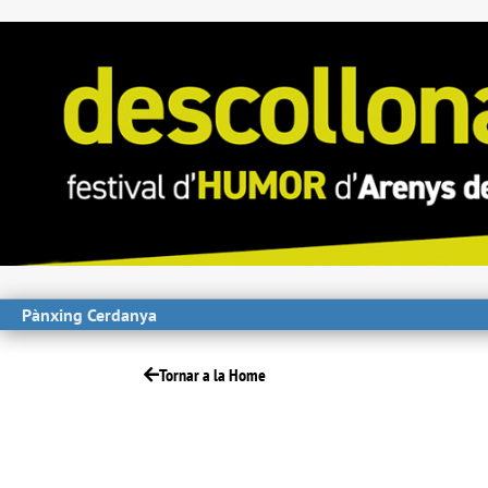
Pànxing Cerdanya
Tornar a la Home