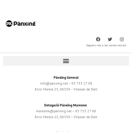
Segueix-nos a les xarxes socials
Pànxing General
info@panxing.net – 93 753 27 08
Enric Morera 25, 08339 – Vilassar de Dalt
Delegació Pànxing Maresme
maresme@panxing.net – 93 753 27 08
Enric Morera 25, 08339 – Vilassar de Dalt