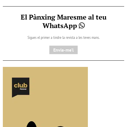
El Pànxing Maresme al teu
WhatsApp
Sigues el primer a tindre la revista a les teves mans.
Envia-me'l