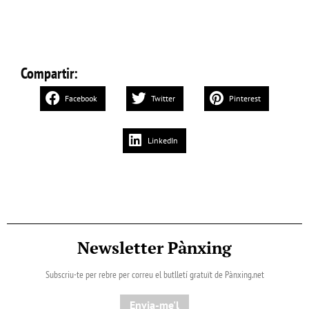
Compartir:
Facebook
Twitter
Pinterest
LinkedIn
Newsletter Pànxing
Subscriu-te per rebre per correu el butlletí gratuït de Pànxing.net​
Envia-me'l