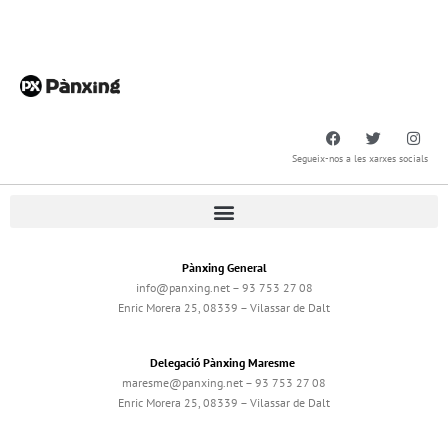
Segueix-nos a les xarxes socials
Pànxing General
info@panxing.net – 93 753 27 08
Enric Morera 25, 08339 – Vilassar de Dalt
Delegació Pànxing Maresme
maresme@panxing.net – 93 753 27 08
Enric Morera 25, 08339 – Vilassar de Dalt