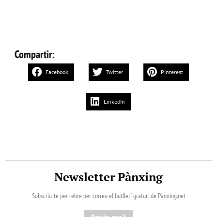
Compartir:
Facebook
Twitter
Pinterest
LinkedIn
Newsletter Pànxing
Subscriu-te per rebre per correu el butlletí gratuït de Pànxing.net​
Envia-me'l