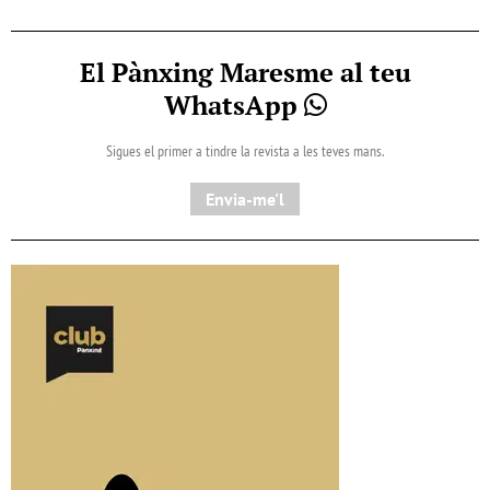
El Pànxing Maresme al teu
WhatsApp
Sigues el primer a tindre la revista a les teves mans.
Envia-me'l