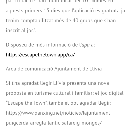
participació s’han multiplicat per 10. Només en
aquests primers 15 dies que l’aplicació és gratuïta ja
tenim comptabilitzat més de 40 grups que s’han
inscrit al joc”.
Disposeu de més informació de l’
app
a:
https://escapethetown.app/ca/
Àrea de comunicació Ajuntament de Llívia
Si t’ha agradat llegir Llívia presenta una nova
proposta en turisme cultural i familiar: el joc digital
“Escape the Town”, també et pot agradar llegir;
https://www.panxing.net/noticies/lajuntament-
puigcerda-arregla-lantic-safareig-monges/