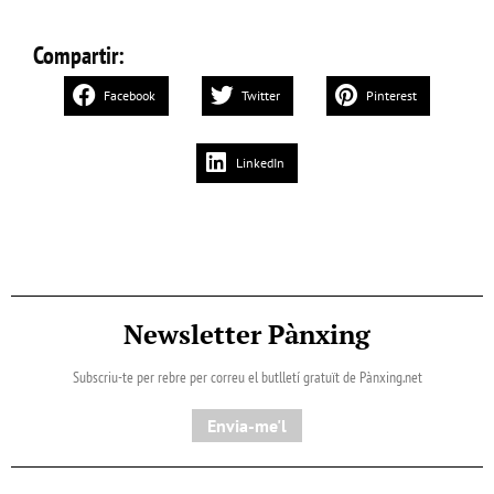
Compartir:
Facebook
Twitter
Pinterest
LinkedIn
Newsletter Pànxing
Subscriu-te per rebre per correu el butlletí gratuït de Pànxing.net​
Envia-me'l