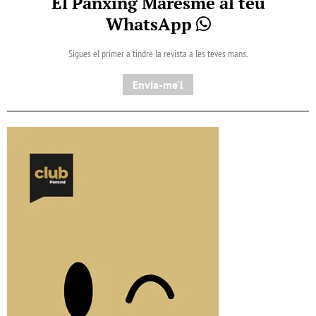
El Pànxing Maresme al teu
WhatsApp
Sigues el primer a tindre la revista a les teves mans.
Envia-me'l