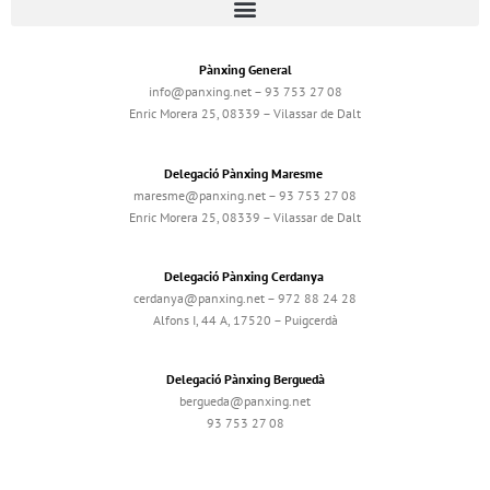
Pànxing General
info@panxing.net – 93 753 27 08
Enric Morera 25, 08339 – Vilassar de Dalt
Delegació Pànxing Maresme
maresme@panxing.net – 93 753 27 08
Enric Morera 25, 08339 – Vilassar de Dalt
Delegació Pànxing Cerdanya
cerdanya@panxing.net – 972 88 24 28
Alfons I, 44 A, 17520 – Puigcerdà
Delegació Pànxing Berguedà
bergueda@panxing.net
93 753 27 08