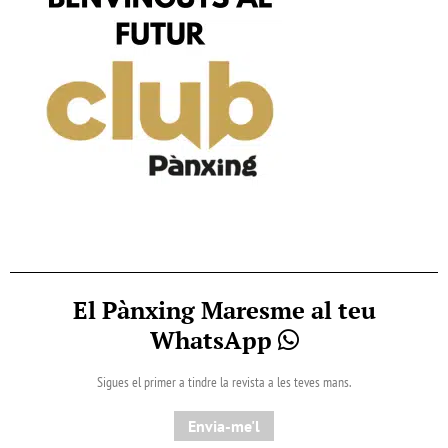
El Pànxing Maresme al teu
WhatsApp
Sigues el primer a tindre la revista a les teves mans.
Envia-me'l