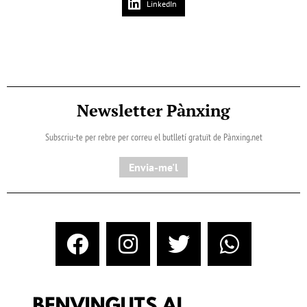
LinkedIn
Newsletter Pànxing
Subscriu-te per rebre per correu el butlletí gratuït de Pànxing.net​
Envia-me'l