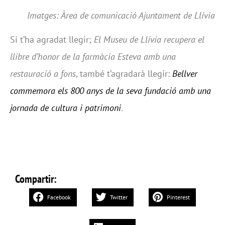
Imatges: Àrea de comunicació Ajuntament de Llívia
Si t’ha agradat llegir;
El Museu de Llívia recupera el
llibre d’honor de la farmàcia Esteva amb una
restauració a fons
, també t’agradarà llegir:
Bellver
commemora els 800 anys de la seva fundació amb una
jornada de cultura i patrimoni
.
Compartir:
Facebook
Twitter
Pinterest