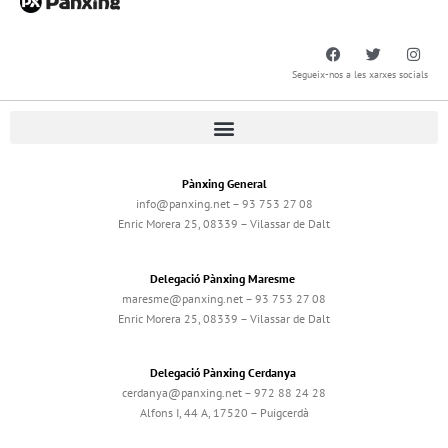
Segueix-nos a les xarxes socials
Pànxing General
info@panxing.net – 93 753 27 08
Enric Morera 25, 08339 – Vilassar de Dalt
Delegació Pànxing Maresme
maresme@panxing.net – 93 753 27 08
Enric Morera 25, 08339 – Vilassar de Dalt
Delegació Pànxing Cerdanya
cerdanya@panxing.net – 972 88 24 28
Alfons I, 44 A, 17520 – Puigcerdà