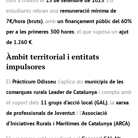
com a màxim el
15 de setembre de 2025
. Els
estudiants rebran una
remuneració mínima de
7€/hora (bruts)
, amb
un finançament públic del 60%
per a les primeres 300 hores
, el que suposa un
ajut
de 1.260 €
.
Àmbit territorial i entitats
impulsores
El
Pràcticum Odisseu
s’aplica als
municipis de les
comarques rurals Leader de Catalunya
i compta amb
el suport dels
11 grups d’acció local (GAL)
, la
xarxa
de professionals de Joventut
i l’
Associació
d’Iniciatives Rurals i Marítimes de Catalunya (ARCA)
.