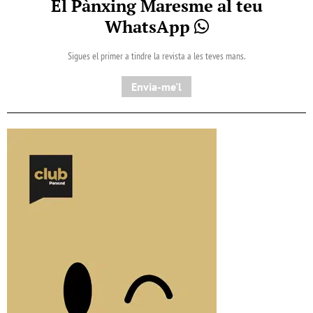
El Pànxing Maresme al teu
WhatsApp
Sigues el primer a tindre la revista a les teves mans.
Envia-me'l