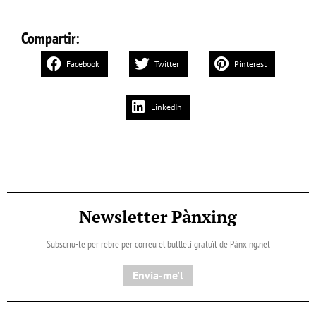
Compartir:
Facebook
Twitter
Pinterest
LinkedIn
Newsletter Pànxing
Subscriu-te per rebre per correu el butlletí gratuït de Pànxing.net​
Envia-me'l