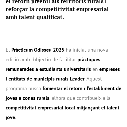
el retorn juvenil als territoris rurals i
reforçar la competitivitat empresarial
amb talent qualificat.
El
Pràcticum Odisseu 2025
ha iniciat una nova
edició amb l’objectiu de facilitar
pràctiques
remunerades a estudiants universitaris
en
empreses
i entitats de municipis rurals Leader
. Aquest
programa busca
fomentar el retorn i l’establiment de
joves a zones rurals
, alhora que contribueix a la
competitivitat empresarial local mitjançant el talent
jove
.