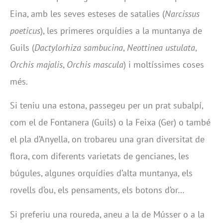
Eina, amb les seves esteses de satalies (
Narcissus
poeticus
), les primeres orquídies a la muntanya de
Guils (
Dactylorhiza sambucina
,
Neottinea ustulata
,
Orchis majalis
,
Orchis mascula
) i moltíssimes coses
més.
Si teniu una estona, passegeu per un prat subalpí,
com el de Fontanera (Guils) o la Feixa (Ger) o també
el pla d’Anyella, on trobareu una gran diversitat de
flora, com diferents varietats de gencianes, les
búgules, algunes orquídies d’alta muntanya, els
rovells d’ou, els pensaments, els botons d’or…
Si preferiu una roureda, aneu a la de Músser o a la