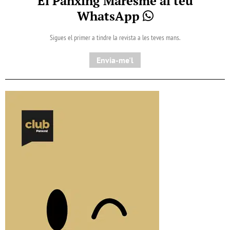
El Pànxing Maresme al teu
WhatsApp
Sigues el primer a tindre la revista a les teves mans.
Envia-me'l