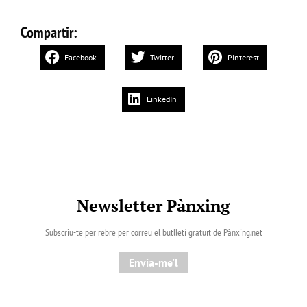
Compartir:
Facebook
Twitter
Pinterest
LinkedIn
Newsletter Pànxing
Subscriu-te per rebre per correu el butlletí gratuït de Pànxing.net​
Envia-me'l