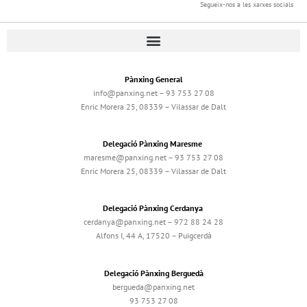
Segueix-nos a les xarxes socials
Pànxing General
info@panxing.net – 93 753 27 08
Enric Morera 25, 08339 – Vilassar de Dalt
Delegació Pànxing Maresme
maresme@panxing.net – 93 753 27 08
Enric Morera 25, 08339 – Vilassar de Dalt
Delegació Pànxing Cerdanya
cerdanya@panxing.net – 972 88 24 28
Alfons I, 44 A, 17520 – Puigcerdà
Delegació Pànxing Berguedà
bergueda@panxing.net
93 753 27 08