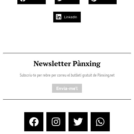
LinkedIn
Newsletter Pànxing
Subscriu-te per rebre per correu el butlletí gratuït de Pànxing.net​
Envia-me'l