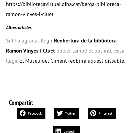
https://bibliotecavirtual.diba.cat/berga-biblioteca-
ramon-vinyes-i-cluet
.
Altres articles
Si t’ha agradat llegir
Reobertura de la biblioteca
Ramon Vinyes i Cluet
potser també et pot interessar
llegir
El Museu del Ciment reobrirà aquest dissabte
.
Compartir:
Facebook
Twitter
Pinterest
LinkedIn