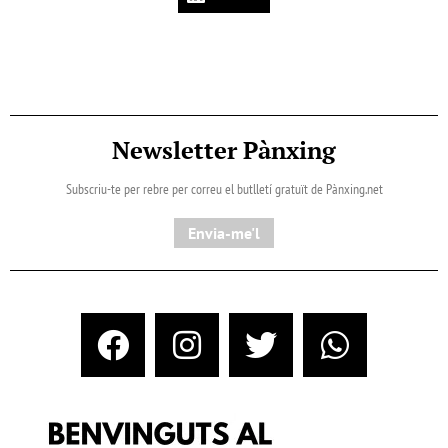
Newsletter Pànxing
Subscriu-te per rebre per correu el butlletí gratuït de Pànxing.net​
Envia-me'l