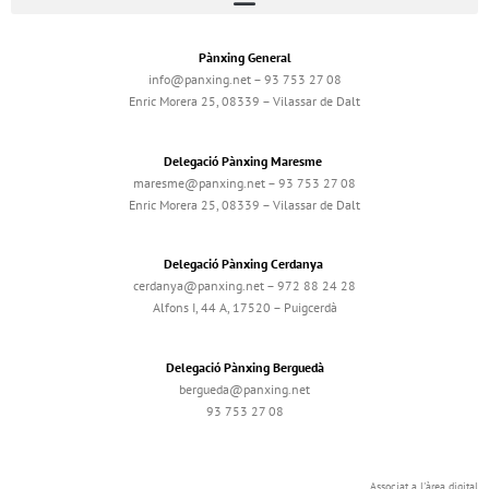
Pànxing General
info@panxing.net – 93 753 27 08
Enric Morera 25, 08339 – Vilassar de Dalt
Delegació Pànxing Maresme
maresme@panxing.net – 93 753 27 08
Enric Morera 25, 08339 – Vilassar de Dalt
Delegació Pànxing Cerdanya
cerdanya@panxing.net – 972 88 24 28
Alfons I, 44 A, 17520 – Puigcerdà
Delegació Pànxing Berguedà
bergueda@panxing.net
93 753 27 08
Associat a l'àrea digital