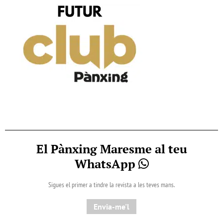
El Pànxing Maresme al teu
WhatsApp
Sigues el primer a tindre la revista a les teves mans.
Envia-me'l