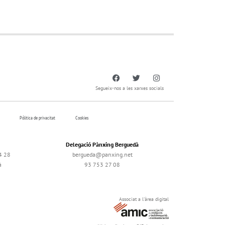
Segueix-nos a les xarxes socials
Pólitica de privacitat
Cookies
Delegació Pànxing Berguedà
4 28
bergueda@panxing.net
à
93 753 27 08
Associat a l'àrea digital