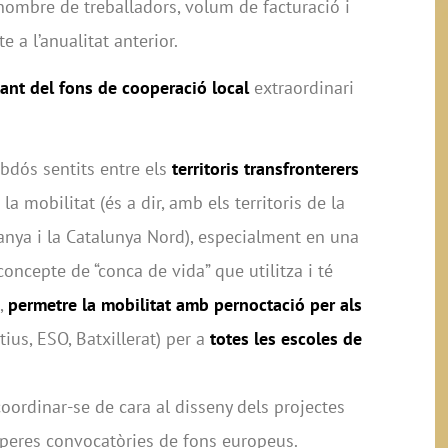
 nombre de treballadors, volum de facturació i
 a l’anualitat anterior.
tant del fons de cooperació local
extraordinari
dós sentits entre els
territoris transfronterers
a mobilitat (és a dir, amb els territoris de la
rdanya i la Catalunya Nord), especialment en una
concepte de “conca de vida” que utilitza i té
s,
permetre la mobilitat amb pernoctació per als
tius, ESO, Batxillerat) per a
totes les escoles de
oordinar-se de cara al disseny dels projectes
operes convocatòries de fons europeus.