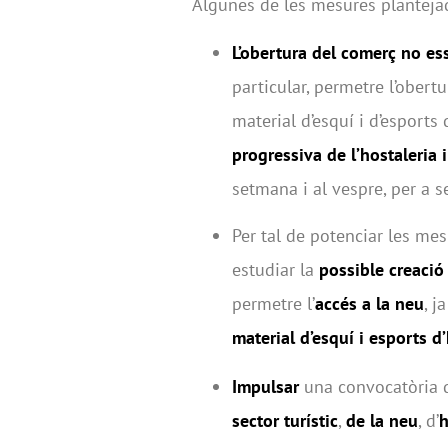
Algunes de les mesures plantejad
L’obertura del comerç no es
particular, permetre l’obert
material d’esquí i d’esport
progressiva
de l’hostaleria 
setmana i al vespre, per a s
Per tal de potenciar les mes
estudiar la
possible creació
permetre l’
accés a la neu
, j
material d’esquí i esports d
Impulsar
una convocatòria d
sector turístic
,
de la neu
, d’
h