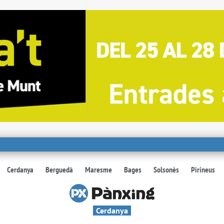
Cerdanya
Berguedà
Maresme
Bages
Solsonès
Pirineus
Cerdanya