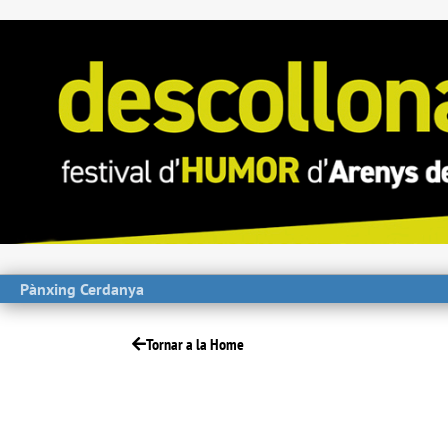
Pànxing Cerdanya
Tornar a la Home