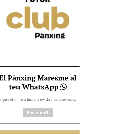
El Pànxing Maresme al
teu WhatsApp
Sigues el primer a tindre la revista a les teves mans.
Envia-me'l