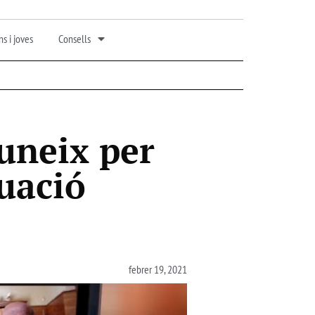
s i joves
Consells
euneix per
tuació
febrer 19, 2021