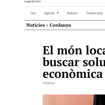
7, agost del 2026
Inici
Agenda
Notícies
Turisme actiu
Notícies – Cerdanya
El món loca
buscar solu
econòmica
Cerdanya