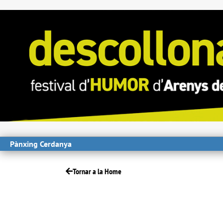
Pànxing Cerdanya
Tornar a la Home