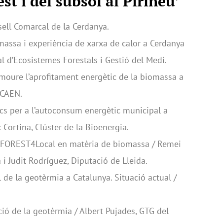
est i del subsòl al Pirineu’
ell Comarcal de la Cerdanya.
massa i experiència de xarxa de calor a Cerdanya
al d’Ecosistemes Forestals i Gestió del Medi.
moure l’aprofitament energètic de la biomassa a
ICAEN.
cs per a l’autoconsum energètic municipal a
 Cortina, Clúster de la Bioenergia.
s FOREST4Local en matèria de biomassa / Remei
 i Judit Rodríguez, Diputació de Lleida.
 de la geotèrmia a Catalunya. Situació actual /
ió de la geotèrmia / Albert Pujades, GTG del