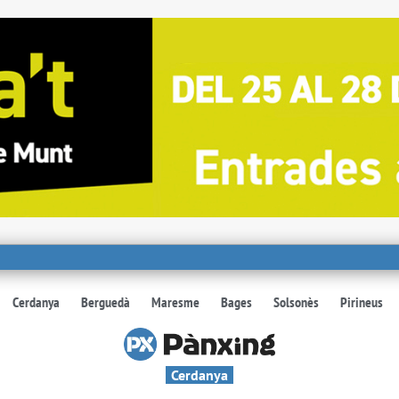
Cerdanya
Berguedà
Maresme
Bages
Solsonès
Pirineus
Cerdanya