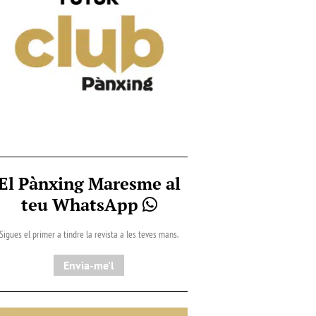
El Pànxing Maresme al
teu WhatsApp
Sigues el primer a tindre la revista a les teves mans.
Envia-me'l