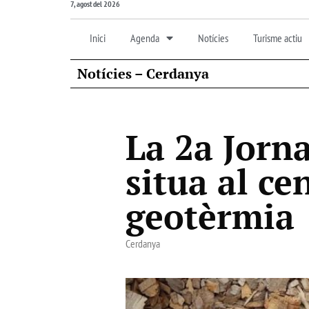
7, agost del 2026
Inici
Agenda
Notícies
Turisme actiu
Notícies – Cerdanya
La 2a Jorn
situa al ce
geotèrmia
Cerdanya