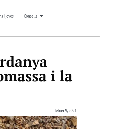
s i joves
Consells
erdanya
omassa i la
febrer 9, 2021