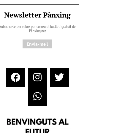
Newsletter Pànxing
Subscriu-te per rebre per correu el butlletí gratuït de
Pànxing.net​
Envia-me'l