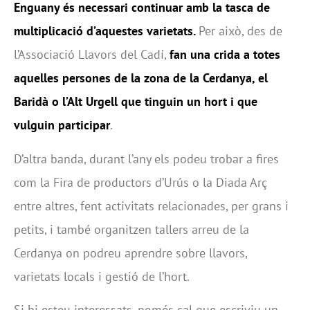
Enguany és necessari continuar amb la tasca de
multiplicació d
’
aquestes varietats.
Per això, des de
l’Associació Llavors del Cadí,
fan una crida a totes
aquelles persones de la zona de la Cerdanya, el
Baridà o l
’
Alt Urgell que tinguin un hort i que
vulguin participar
.
D’altra banda, durant l’any els podeu trobar a fires
com la Fira de productors d’Urús o la Diada Arç
entre altres, fent activitats relacionades, per grans i
petits, i també organitzen tallers arreu de la
Cerdanya on podreu aprendre sobre llavors,
varietats locals i gestió de l’hort.
Si hi esteu interessats, només cal que escriviu un