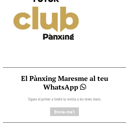
El Pànxing Maresme al teu
WhatsApp
Sigues el primer a tindre la revista a les teves mans.
Envia-me'l