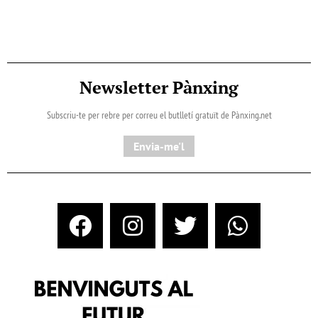
Newsletter Pànxing
Subscriu-te per rebre per correu el butlletí gratuït de Pànxing.net​
Envia-me'l