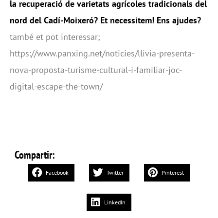
la recuperació de varietats agrícoles tradicionals del
nord del Cadí-Moixeró? Et necessitem! Ens ajudes?
també et pot interessar;
https://www.panxing.net/noticies/llivia-presenta-
nova-proposta-turisme-cultural-i-familiar-joc-
digital-escape-the-town/
Compartir:
Facebook
Twitter
Pinterest
LinkedIn