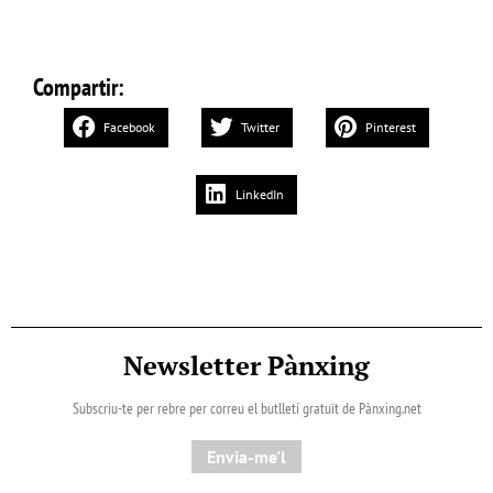
Compartir:
Facebook
Twitter
Pinterest
LinkedIn
Newsletter Pànxing
Subscriu-te per rebre per correu el butlletí gratuït de Pànxing.net​
Envia-me'l