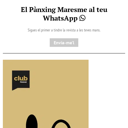
El Pànxing Maresme al teu
WhatsApp
Sigues el primer a tindre la revista a les teves mans.
Envia-me'l