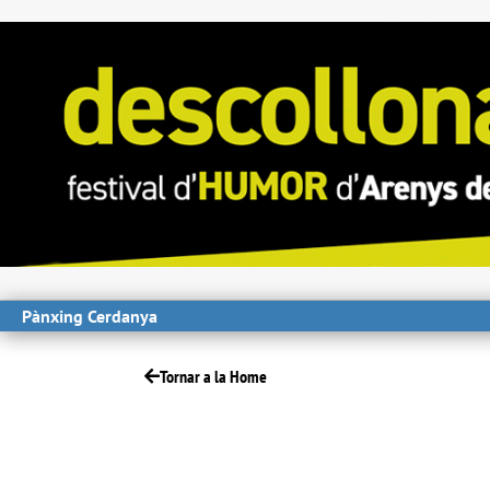
Pànxing Cerdanya
Tornar a la Home