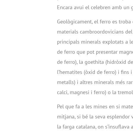
Encara avui el celebren amb un g
Geològicament, el ferro es troba
materials cambroordovicians del b
principals minerals explotats a 
de ferro que pot presentar magnet
de ferro), la goethita (hidròxid de
l’hematites (òxid de ferro) i fins i
metalls) i altres minerals més rar
calci, magnesi i ferro) o la tremo
Pel que fa a les mines en si matei
mitjana, si bé la seva esplendor v
la farga catalana, on s’insuflava