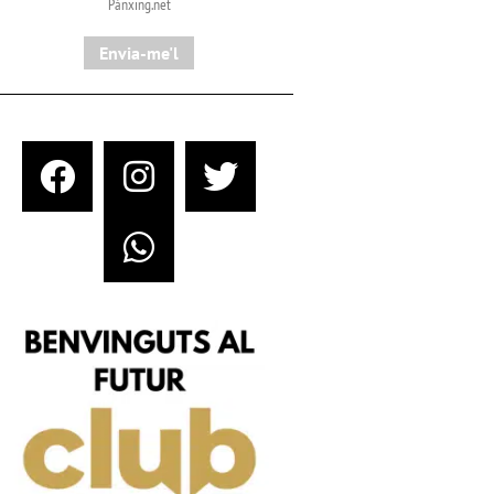
Pànxing.net​
Envia-me'l