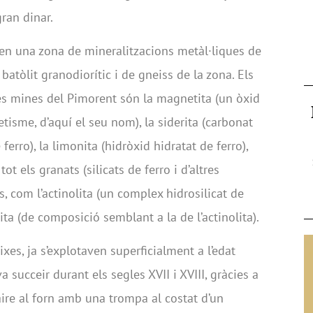
ran dinar.
 en una zona de mineralitzacions metàl·liques de
atòlit granodiorític i de gneiss de la zona. Els
les mines del Pimorent són la magnetita (un òxid
isme, d’aquí el seu nom), la siderita (carbonat
 ferro), la limonita (hidròxid hidratat de ferro),
 tot els granats (silicats de ferro i d’altres
s, com l’actinolita (un complex hidrosilicat de
lita (de composició semblant a la de l’actinolita).
xes, ja s’explotaven superficialment a l’edat
a succeir durant els segles XVII i XVIII, gràcies a
 aire al forn amb una trompa al costat d’un