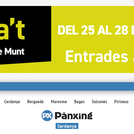
Cerdanya
Berguedà
Maresme
Bages
Solsonès
Pirineus
Cerdanya