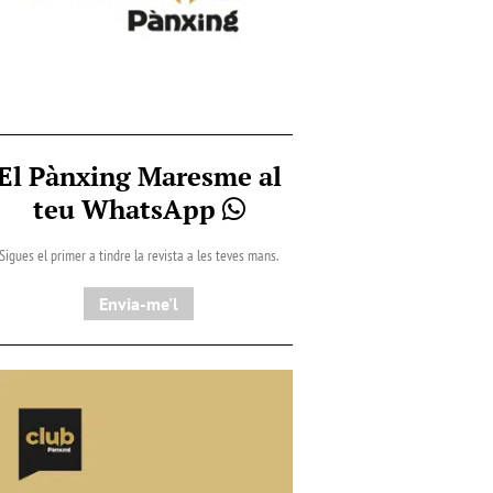
El Pànxing Maresme al
teu WhatsApp
Sigues el primer a tindre la revista a les teves mans.
Envia-me'l