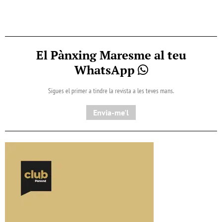
El Pànxing Maresme al teu
WhatsApp
Sigues el primer a tindre la revista a les teves mans.
Envia-me'l