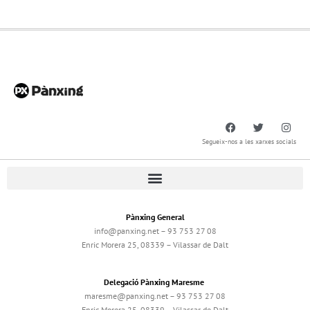
Segueix-nos a les xarxes socials
Pànxing General
info@panxing.net – 93 753 27 08
Enric Morera 25, 08339 – Vilassar de Dalt
Delegació Pànxing Maresme
maresme@panxing.net – 93 753 27 08
Enric Morera 25, 08339 – Vilassar de Dalt