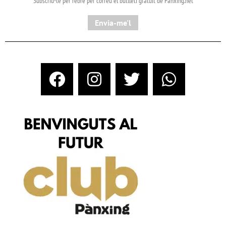
Subscriu-te per rebre per correu el butlletí gratuït de Pànxing.net​
Envia-me'l