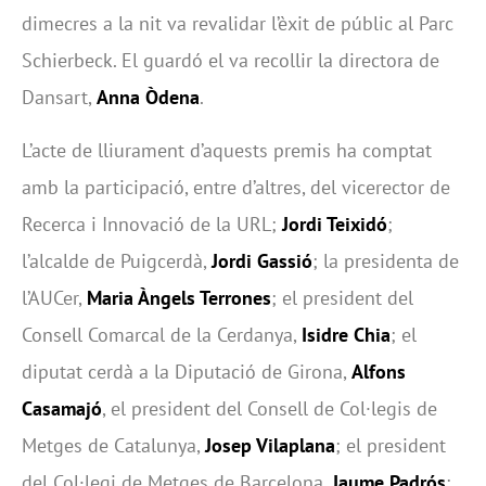
dimecres a la nit va revalidar l’èxit de públic al Parc
Schierbeck. El guardó el va recollir la directora de
Dansart,
Anna Òdena
.
L’acte de lliurament d’aquests premis ha comptat
amb la participació, entre d’altres, del vicerector de
Recerca i Innovació de la URL;
Jordi Teixidó
;
l’alcalde de Puigcerdà,
Jordi Gassió
; la presidenta de
l’AUCer,
Maria Àngels Terrones
; el president del
Consell Comarcal de la Cerdanya,
Isidre Chia
; el
diputat cerdà a la Diputació de Girona,
Alfons
Casamajó
, el president del Consell de Col·legis de
Metges de Catalunya,
Josep Vilaplana
; el president
del Col·legi de Metges de Barcelona,
Jaume Padrós
;