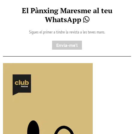
El Pànxing Maresme al teu
WhatsApp
Sigues el primer a tindre la revista a les teves mans.
Envia-me'l