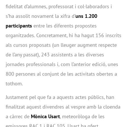
fidelitat d’alumnes, professorat i col·laboradors i
s’ha assolit novament la xifra d’
uns 1.200
participants
entre les diferents propostes
organitzades. Concretament, hi ha hagut 156 inscrits
als cursos proposats (un lleuger augment respecte
de l’any passat), 243 assistents a les diverses
jornades professionals i, com l’anterior edició, unes
800 persones al conjunt de les activitats obertes a
tothom.
Justament pel que fa a aquests actes públics, han
finalitzat aquest divendres al vespre amb la cloenda
a càrrec de
Mònica Usart
, meteoròloga de les
emissores RAC 1 i RAC 105. Usart ha ofert