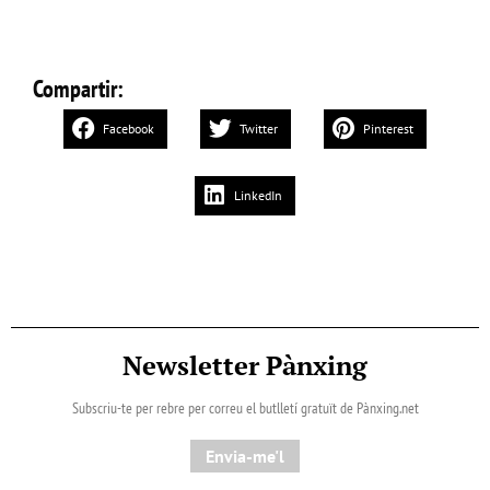
Compartir:
Facebook
Twitter
Pinterest
LinkedIn
Newsletter Pànxing
Subscriu-te per rebre per correu el butlletí gratuït de Pànxing.net​
Envia-me'l