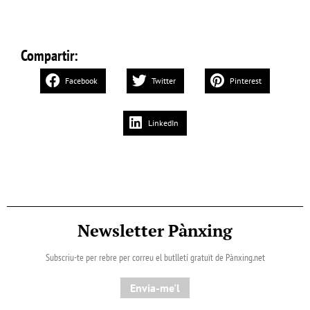
Compartir:
Facebook
Twitter
Pinterest
LinkedIn
Newsletter Pànxing
Subscriu-te per rebre per correu el butlletí gratuït de Pànxing.net​
Envia-me'l