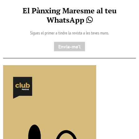
El Pànxing Maresme al teu
WhatsApp
Sigues el primer a tindre la revista a les teves mans.
Envia-me'l