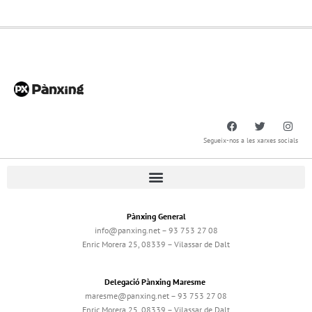
Segueix-nos a les xarxes socials
Pànxing General
info@panxing.net – 93 753 27 08
Enric Morera 25, 08339 – Vilassar de Dalt
Delegació Pànxing Maresme
maresme@panxing.net – 93 753 27 08
Enric Morera 25, 08339 – Vilassar de Dalt