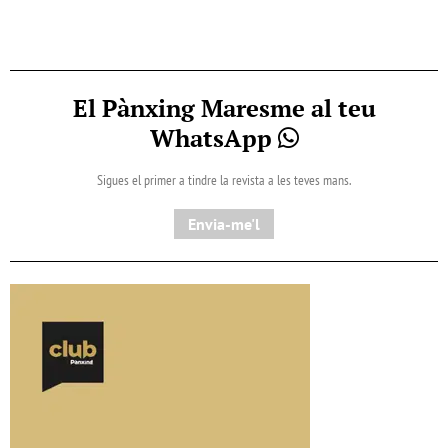
El Pànxing Maresme al teu
WhatsApp
Sigues el primer a tindre la revista a les teves mans.
Envia-me'l