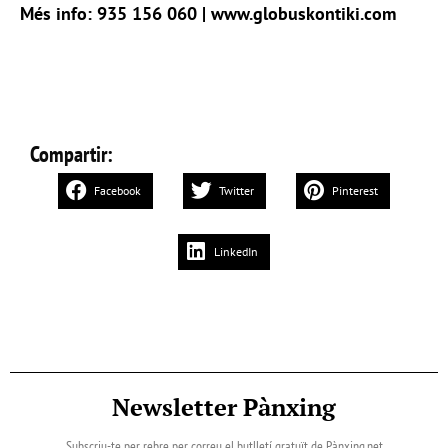
Més info: 935 156 060 |
www.globuskontiki.com
Compartir:
Facebook
Twitter
Pinterest
LinkedIn
Newsletter Pànxing
Subscriu-te per rebre per correu el butlletí gratuït de Pànxing.net​