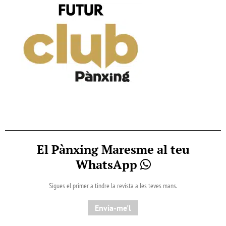
El Pànxing Maresme al teu
WhatsApp
Sigues el primer a tindre la revista a les teves mans.
Envia-me'l