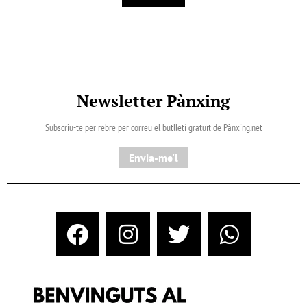
Newsletter Pànxing
Subscriu-te per rebre per correu el butlletí gratuït de Pànxing.net​
Envia-me'l