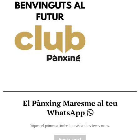
El Pànxing Maresme al teu
WhatsApp
Sigues el primer a tindre la revista a les teves mans.
Envia-me'l