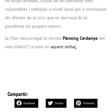
no estan arribant, cuidar de les persones més
vulnerables i treballar a nivell local per a minimitzar
els efectes de la crisi que es derivarà de la
pandèmia els propers mesos.
Ja t’has descarregat la revista
Pànxing Cerdanya
del
mes d’abril? La tens en
aquest enllaç
.
Compartir:
Facebook
Twitter
Pinterest