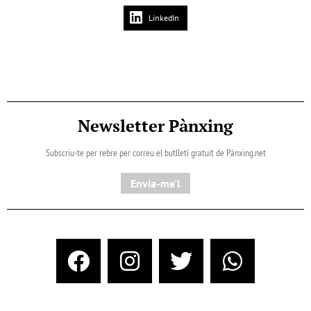
LinkedIn
Newsletter Pànxing
Subscriu-te per rebre per correu el butlletí gratuït de Pànxing.net​
Envia-me'l