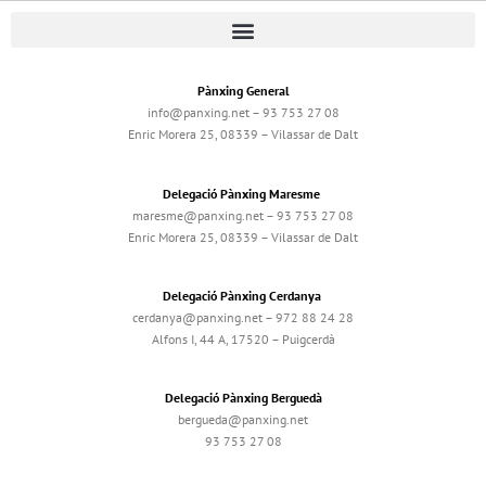
Pànxing General
info@panxing.net – 93 753 27 08
Enric Morera 25, 08339 – Vilassar de Dalt
Delegació Pànxing Maresme
maresme@panxing.net – 93 753 27 08
Enric Morera 25, 08339 – Vilassar de Dalt
Delegació Pànxing Cerdanya
cerdanya@panxing.net – 972 88 24 28
Alfons I, 44 A, 17520 – Puigcerdà
Delegació Pànxing Berguedà
bergueda@panxing.net
93 753 27 08