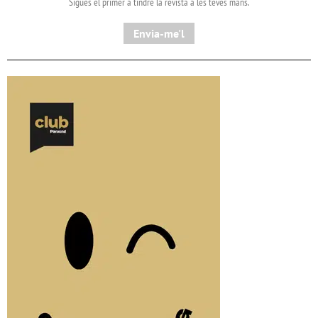
Sigues el primer a tindre la revista a les teves mans.
Envia-me'l