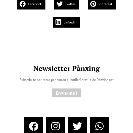
Facebook
Twitter
Pinterest
LinkedIn
Newsletter Pànxing
Subscriu-te per rebre per correu el butlletí gratuït de Pànxing.net​
Envia-me'l