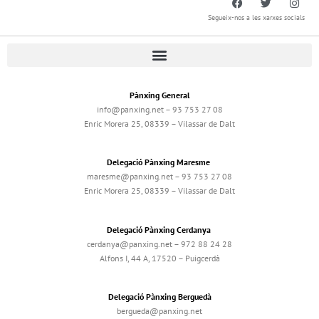
Segueix-nos a les xarxes socials
Pànxing General
info@panxing.net – 93 753 27 08
Enric Morera 25, 08339 – Vilassar de Dalt
Delegació Pànxing Maresme
maresme@panxing.net – 93 753 27 08
Enric Morera 25, 08339 – Vilassar de Dalt
Delegació Pànxing Cerdanya
cerdanya@panxing.net – 972 88 24 28
Alfons I, 44 A, 17520 – Puigcerdà
Delegació Pànxing Berguedà
bergueda@panxing.net