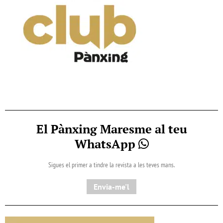
El Pànxing Maresme al teu
WhatsApp
Sigues el primer a tindre la revista a les teves mans.
Envia-me'l