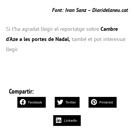
Font: Ivan Sanz –
Diaridelaneu.cat
Si t’ha agradat llegir el reportatge sobre
Cambre
d’Aze a les portes de Nadal,
també et pot interessar
llegir
Compartir:
Facebook
Twitter
Pinterest
LinkedIn