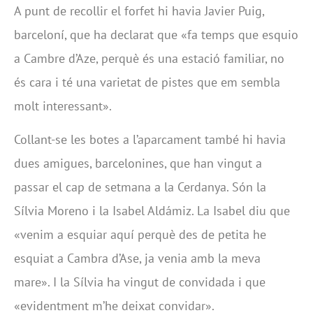
A punt de recollir el forfet hi havia Javier Puig,
barceloní, que ha declarat que «fa temps que esquio
a Cambre d’Aze, perquè és una estació familiar, no
és cara i té una varietat de pistes que em sembla
molt interessant».
Collant-se les botes a l’aparcament també hi havia
dues amigues, barcelonines, que han vingut a
passar el cap de setmana a la Cerdanya. Són la
Sílvia Moreno i la Isabel Aldámiz. La Isabel diu que
«venim a esquiar aquí perquè des de petita he
esquiat a Cambra d’Ase, ja venia amb la meva
mare». I la Sílvia ha vingut de convidada i que
«evidentment m’he deixat convidar».