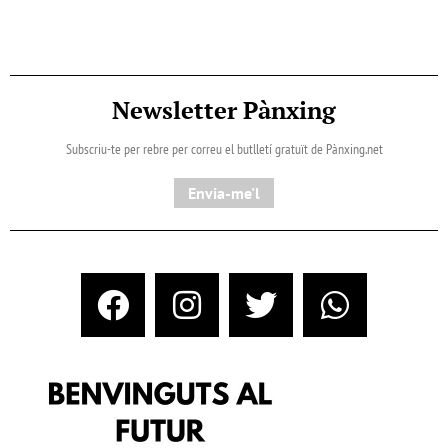
Newsletter Pànxing
Subscriu-te per rebre per correu el butlletí gratuït de Pànxing.net​
Envia-me'l