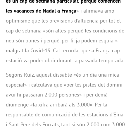
és un cap de setmana particular, perquè comencen
les vacances de Nadal a França
» i afirmava amb
optimisme que les previsions d’afluència per tot el
cap de setmana «són altes perquè les condicions de
neu són bones i perquè, per fi, ja podem esquiar»
malgrat la Covid-19. Cal recordar que a França cap
estació va poder obrir durant la passada temporada.
Segons Ruiz, aquest dissabte «és un dia una mica
especial» i calculava que «per les pistes del domini
avui hi passaran 2.000 persones» i per demà
diumenge «la xifra arribarà als 3.000». Per la
responsable de comunicació de les estacions d’Eina
i Sant Pere dels Forcats, tant si són 2.000 com 3.000