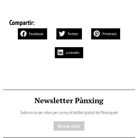
Compartir:
Facebook
Twitter
Pinterest
LinkedIn
Newsletter Pànxing
Subscriu-te per rebre per correu el butlletí gratuït de Pànxing.net​
Envia-me'l