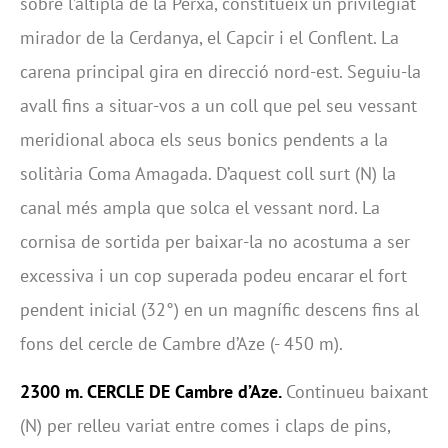
sobre l’altiplà de la Perxa, constitueix un privilegiat
mirador de la Cerdanya, el Capcir i el Conflent. La
carena principal gira en direcció nord-est. Seguiu-la
avall fins a situar-vos a un coll que pel seu vessant
meridional aboca els seus bonics pendents a la
solitària Coma Amagada. D’aquest coll surt (N) la
canal més ampla que solca el vessant nord. La
cornisa de sortida per baixar-la no acostuma a ser
excessiva i un cop superada podeu encarar el fort
pendent inicial (32°) en un magnífic descens fins al
fons del cercle de Cambre d’Aze (- 450 m).
2300 m. CERCLE DE Cambre d’Aze.
Continueu baixant
(N) per relleu variat entre comes i claps de pins,