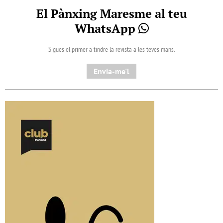
El Pànxing Maresme al teu
WhatsApp
Sigues el primer a tindre la revista a les teves mans.
Envia-me'l