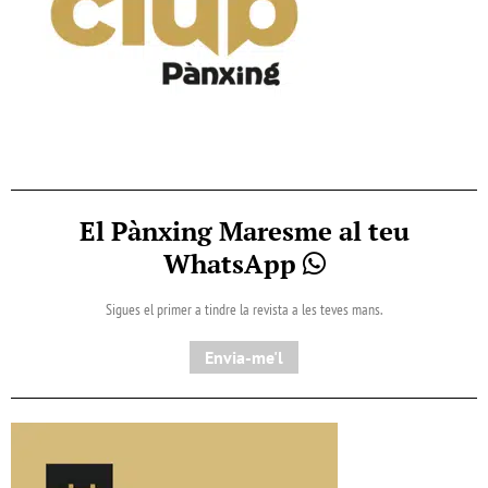
El Pànxing Maresme al teu
WhatsApp
Sigues el primer a tindre la revista a les teves mans.
Envia-me'l