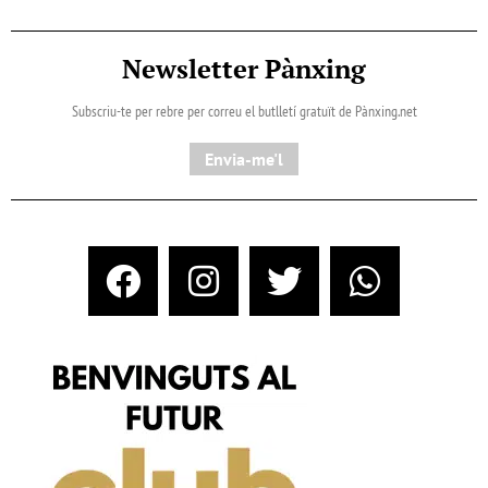
Newsletter Pànxing
Subscriu-te per rebre per correu el butlletí gratuït de Pànxing.net​
Envia-me'l