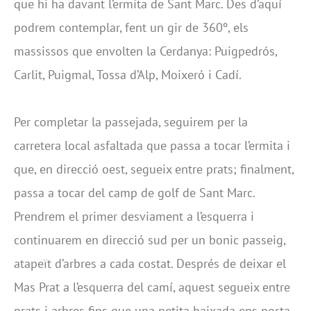
que hi ha davant l’ermita de Sant Marc. Des d’aquí
podrem contemplar, fent un gir de 360º, els
massissos que envolten la Cerdanya: Puigpedrós,
Carlit, Puigmal, Tossa d’Alp, Moixeró i Cadí.
Per completar la passejada, seguirem per la
carretera local asfaltada que passa a tocar l’ermita i
que, en direcció oest, segueix entre prats; finalment,
passa a tocar del camp de golf de Sant Marc.
Prendrem el primer desviament a l’esquerra i
continuarem en direcció sud per un bonic passeig,
atapeït d’arbres a cada costat. Després de deixar el
Mas Prat a l’esquerra del camí, aquest segueix entre
prats i arbres fins que una petita baixada ens porta