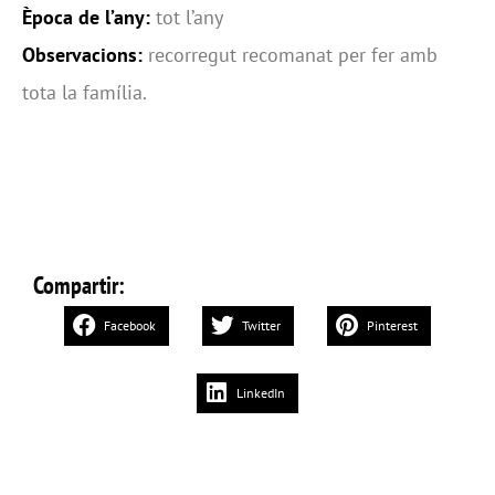
Època de l’any:
tot l’any
Observacions:
recorregut recomanat per fer amb
tota la família.
Compartir:
Facebook
Twitter
Pinterest
LinkedIn