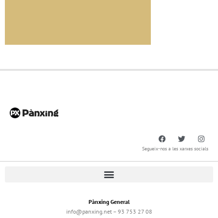
Segueix-nos a les xarxes socials
Pànxing General
info@panxing.net – 93 753 27 08