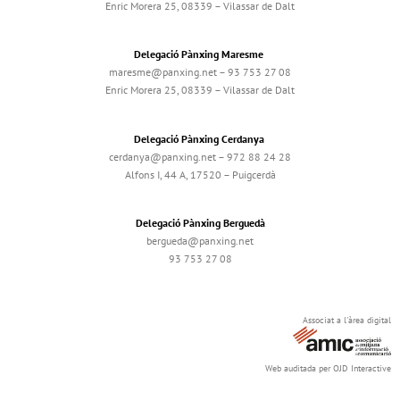
Enric Morera 25, 08339 – Vilassar de Dalt
Delegació Pànxing Maresme
maresme@panxing.net – 93 753 27 08
Enric Morera 25, 08339 – Vilassar de Dalt
Delegació Pànxing Cerdanya
cerdanya@panxing.net – 972 88 24 28
Alfons I, 44 A, 17520 – Puigcerdà
Delegació Pànxing Berguedà
bergueda@panxing.net
93 753 27 08
Associat a l'àrea digital
Web auditada per OJD Interactive