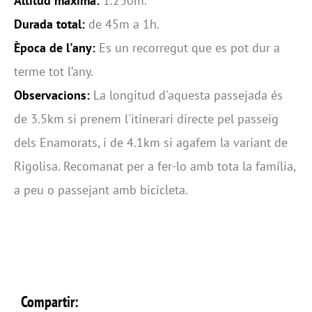
Altitud màxima:
1.230m.
Durada total:
de 45m a 1h.
Època de l'any:
Es un recorregut que es pot dur a
terme tot l’any.
Observacions:
La longitud d'aquesta passejada és
de 3.5km si prenem l'itinerari directe pel passeig
dels Enamorats, i de 4.1km si agafem la variant de
Rigolisa. Recomanat per a fer-lo amb tota la família,
a peu o passejant amb bicicleta.
Compartir: