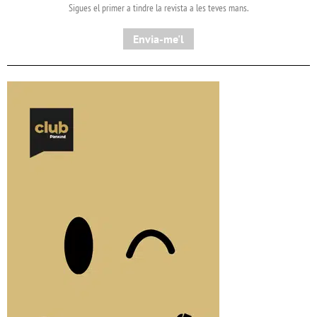
Sigues el primer a tindre la revista a les teves mans.
Envia-me'l