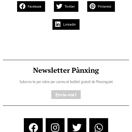
Facebook
Twitter
Pinterest
LinkedIn
Newsletter Pànxing
Subscriu-te per rebre per correu el butlletí gratuït de Pànxing.net​
Envia-me'l