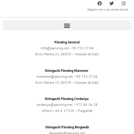
Segueix-nos a les xarxes socials
Pànxing General
info@panxing.net – 93 753 27 08
Enric Morera 25, 08339 – Vilassar de Dalt
Delegació Pànxing Maresme
maresme@panxing.net – 93 753 27 08
Enric Morera 25, 08339 – Vilassar de Dalt
Delegació Pànxing Cerdanya
cerdanya@panxing.net – 972 88 24 28
Alfons I, 44 A, 17520 – Puigcerdà
Delegació Pànxing Berguedà
bergueda@panxing.net