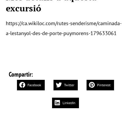
excursió
https://ca.wikiloc.com/rutes-senderisme/caminada-
a-lestanyol-des-de-porte-puymorens-179633061
Compartir:
Facebook
Twitter
Pinterest
LinkedIn