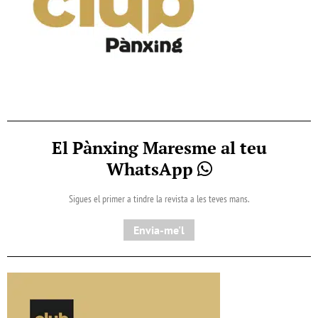
El Pànxing Maresme al teu
WhatsApp
Sigues el primer a tindre la revista a les teves mans.
Envia-me'l