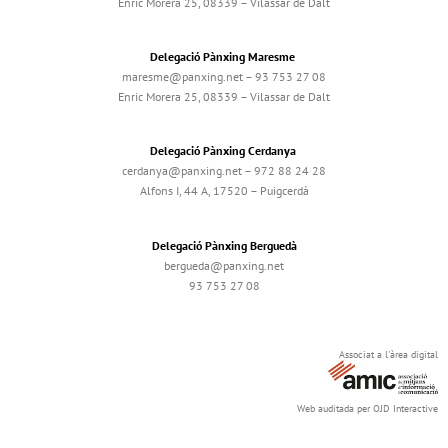
Enric Morera 25, 08339 – Vilassar de Dalt
Delegació Pànxing Maresme
maresme@panxing.net – 93 753 27 08
Enric Morera 25, 08339 – Vilassar de Dalt
Delegació Pànxing Cerdanya
cerdanya@panxing.net – 972 88 24 28
Alfons I, 44 A, 17520 – Puigcerdà
Delegació Pànxing Berguedà
bergueda@panxing.net
93 753 27 08
Associat a l'àrea digital
Web auditada per OJD Interactive