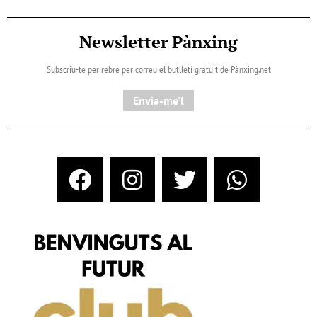
Newsletter Pànxing
Subscriu-te per rebre per correu el butlletí gratuït de Pànxing.net​
Envia-me'l