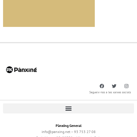
Segueix-nos a les xarxes socials
Pànxing General
info@panxing.net – 93 753 27 08