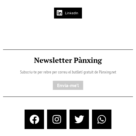
LinkedIn
Newsletter Pànxing
Subscriu-te per rebre per correu el butlletí gratuït de Pànxing.net​
Envia-me'l