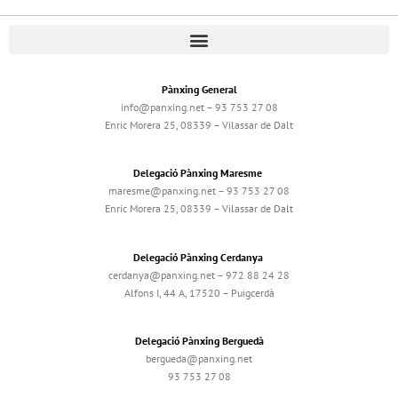
Pànxing General
info@panxing.net – 93 753 27 08
Enric Morera 25, 08339 – Vilassar de Dalt
Delegació Pànxing Maresme
maresme@panxing.net – 93 753 27 08
Enric Morera 25, 08339 – Vilassar de Dalt
Delegació Pànxing Cerdanya
cerdanya@panxing.net – 972 88 24 28
Alfons I, 44 A, 17520 – Puigcerdà
Delegació Pànxing Berguedà
bergueda@panxing.net
93 753 27 08