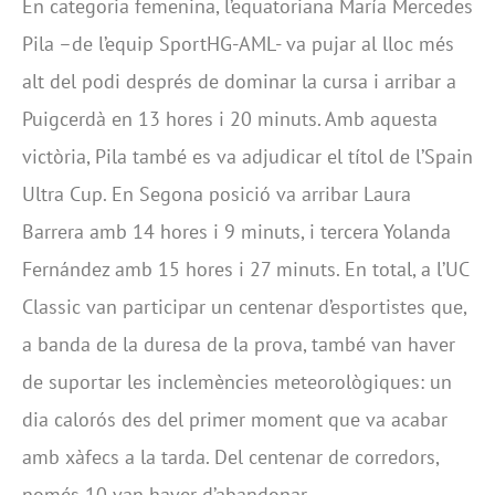
En categoria femenina, l’equatoriana María Mercedes
Pila –de l’equip SportHG-AML- va pujar al lloc més
alt del podi després de dominar la cursa i arribar a
Puigcerdà en 13 hores i 20 minuts. Amb aquesta
victòria, Pila també es va adjudicar el títol de l’Spain
Ultra Cup. En Segona posició va arribar Laura
Barrera amb 14 hores i 9 minuts, i tercera Yolanda
Fernández amb 15 hores i 27 minuts. En total, a l’UC
Classic van participar un centenar d’esportistes que,
a banda de la duresa de la prova, també van haver
de suportar les inclemències meteorològiques: un
dia calorós des del primer moment que va acabar
amb xàfecs a la tarda. Del centenar de corredors,
només 10 van haver d’abandonar.