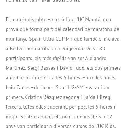
El mateix dissabte va tenir lloc l’UC Marató, una
prova que forma part del calendari de maratons de
muntanya Spain Ultra CUP M i que també s’iniciava
a Bellver amb arribada a Puigcerdà. Dels 180
participants, els més ràpids van ser Alejandro
Martínez, Sergi Bassas i David Tudó, els dos primers
amb temps inferiors a les 5 hores. Entre les noies,
Laia Cañes –del team, SportHG-AML- va arribar
primera, Cristina Bázquez segona i Laida Elizegi
tercera, totes elles superant, per poc, les 5 hores i
mitja. Paral•lelament, els nens i nenes de 6 a 12
anys van participar a diverses curses de l’UC Kids,