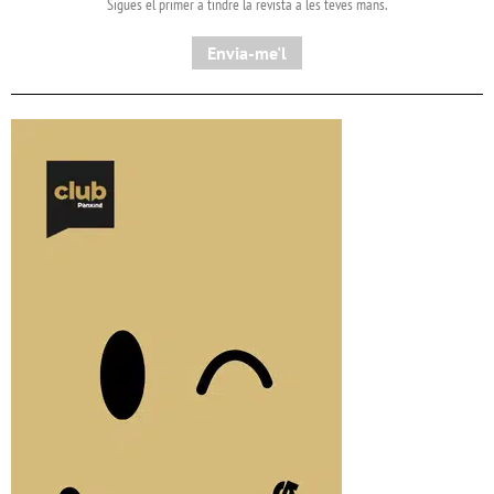
Sigues el primer a tindre la revista a les teves mans.
Envia-me'l