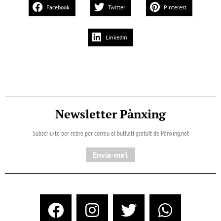
Facebook
Twitter
Pinterest
LinkedIn
Newsletter Pànxing
Subscriu-te per rebre per correu el butlletí gratuït de Pànxing.net​
Envia-me'l