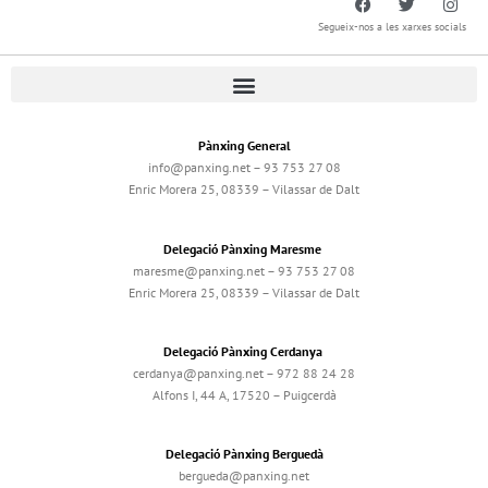
Segueix-nos a les xarxes socials
Pànxing General
info@panxing.net – 93 753 27 08
Enric Morera 25, 08339 – Vilassar de Dalt
Delegació Pànxing Maresme
maresme@panxing.net – 93 753 27 08
Enric Morera 25, 08339 – Vilassar de Dalt
Delegació Pànxing Cerdanya
cerdanya@panxing.net – 972 88 24 28
Alfons I, 44 A, 17520 – Puigcerdà
Delegació Pànxing Berguedà
bergueda@panxing.net