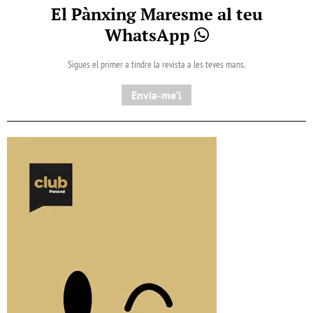
El Pànxing Maresme al teu
WhatsApp
Sigues el primer a tindre la revista a les teves mans.
Envia-me'l