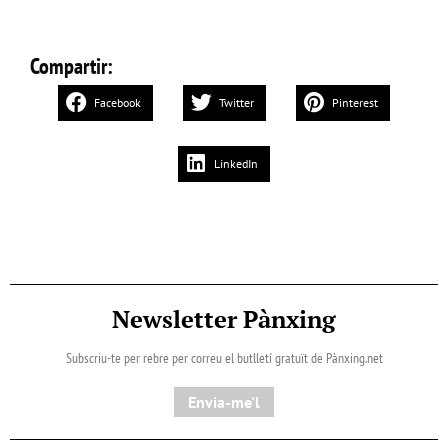
Compartir:
Facebook
Twitter
Pinterest
LinkedIn
Newsletter Pànxing
Subscriu-te per rebre per correu el butlletí gratuït de Pànxing.net​
Envia-me'l