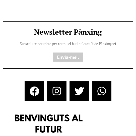
Newsletter Pànxing
Subscriu-te per rebre per correu el butlletí gratuït de Pànxing.net​
Envia-me'l