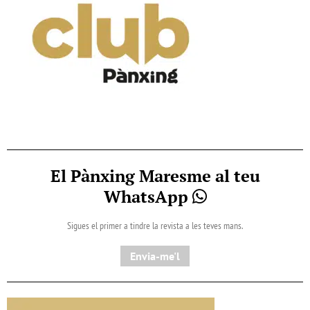
El Pànxing Maresme al teu
WhatsApp
Sigues el primer a tindre la revista a les teves mans.
Envia-me'l