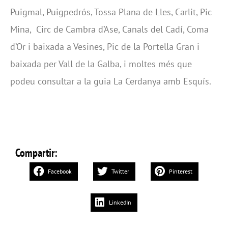
Puigmal, Puigpedrós, Tossa Plana de Lles, Carlit, Pic
Mina, Circ de Cambra d’Ase, Canals del Cadí, Coma
d’Or i baixada a Vesines, Pic de la Portella Gran i
baixada per Vall de la Galba, i moltes més que
podeu consultar a la guia La Cerdanya amb Esquís.
Compartir:
Facebook
Twitter
Pinterest
LinkedIn