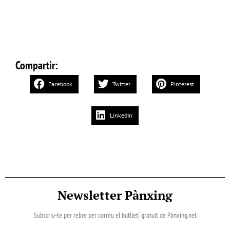
Compartir:
Facebook
Twitter
Pinterest
LinkedIn
Newsletter Pànxing
Subscriu-te per rebre per correu el butlletí gratuït de Pànxing.net​