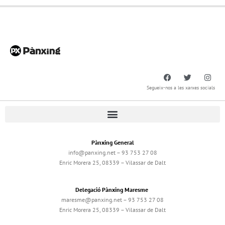
Segueix-nos a les xarxes socials
Pànxing General
info@panxing.net – 93 753 27 08
Enric Morera 25, 08339 – Vilassar de Dalt
Delegació Pànxing Maresme
maresme@panxing.net – 93 753 27 08
Enric Morera 25, 08339 – Vilassar de Dalt