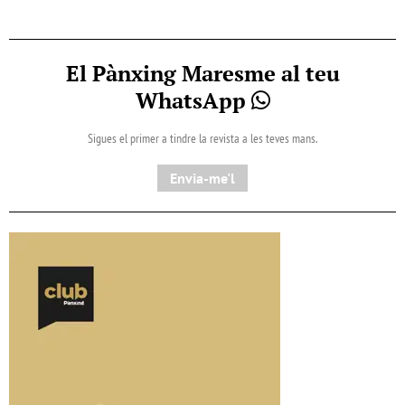
El Pànxing Maresme al teu
WhatsApp
Sigues el primer a tindre la revista a les teves mans.
Envia-me'l