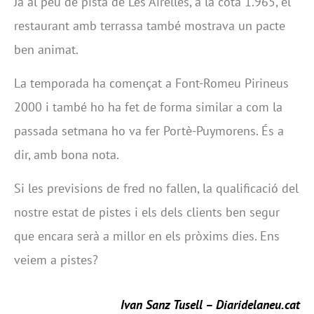
Ja al peu de pista de Les Airelles, a la cota 1.965, el
restaurant amb terrassa també mostrava un pacte
ben animat.
La temporada ha començat a Font-Romeu Pirineus
2000 i també ho ha fet de forma similar a com la
passada setmana ho va fer Portè-Puymorens. És a
dir, amb bona nota.
Si les previsions de fred no fallen, la qualificació del
nostre estat de pistes i els dels clients ben segur
que encara serà a millor en els pròxims dies. Ens
veiem a pistes?
Ivan Sanz Tusell – Diaridelaneu.cat