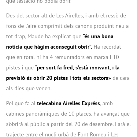
que l’estació no podia obrir.
Des del sector alt de Les Airelles, i amb el ressò de
fons de l’aire comprimit dels canons produint neu a
tot drap, Maude ha explicat que
“és una bona
notícia que hàgim aconseguit obrir”.
Ha recordat
que en total hi ha 4 remuntadors en marxa i 10
pistes i que
“per sort fa fred, s’està innivant, i la
previsió és obrir 20 pistes i tots els sectors»
de cara
als dies que venen.
Pel que fa al
telecabina Airelles Expréss
, amb
cabines panoràmiques de 10 places, ha avançat que
s’obrirà al públic a partir del 20 de desembre. Farà el
trajecte entre el nucli urbà de Font Romeu i Les