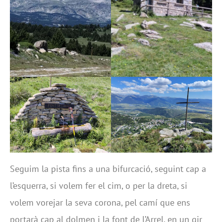
Seguim la pista fins a una bifurcació, seguint cap a
l’esquerra, si volem fer el cim, o per la dreta, si
volem vorejar la seva corona, pel camí que ens
portarà cap al dolmen i la font de l’Arrel, en un gir