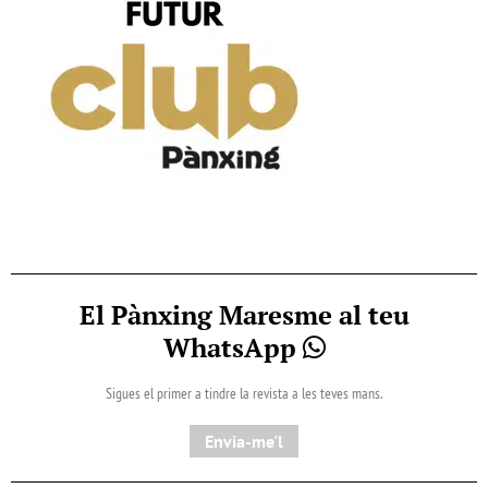
El Pànxing Maresme al teu
WhatsApp
Sigues el primer a tindre la revista a les teves mans.
Envia-me'l