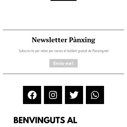
Newsletter Pànxing
Subscriu-te per rebre per correu el butlletí gratuït de Pànxing.net​
Envia-me'l