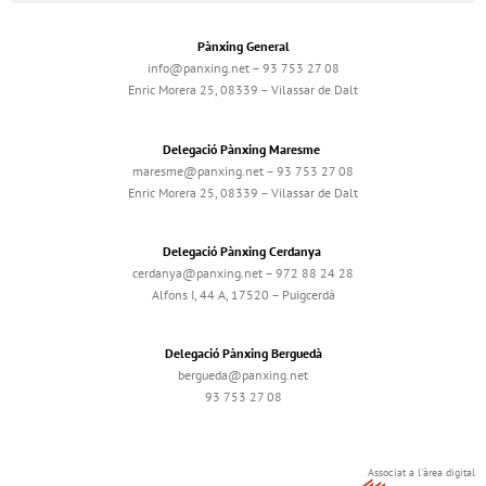
Pànxing General
info@panxing.net – 93 753 27 08
Enric Morera 25, 08339 – Vilassar de Dalt
Delegació Pànxing Maresme
maresme@panxing.net – 93 753 27 08
Enric Morera 25, 08339 – Vilassar de Dalt
Delegació Pànxing Cerdanya
cerdanya@panxing.net – 972 88 24 28
Alfons I, 44 A, 17520 – Puigcerdà
Delegació Pànxing Berguedà
bergueda@panxing.net
93 753 27 08
Associat a l'àrea digital