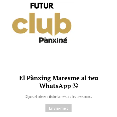
El Pànxing Maresme al teu
WhatsApp
Sigues el primer a tindre la revista a les teves mans.
Envia-me'l