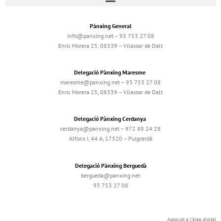
Pànxing General
info@panxing.net – 93 753 27 08
Enric Morera 25, 08339 – Vilassar de Dalt
Delegació Pànxing Maresme
maresme@panxing.net – 93 753 27 08
Enric Morera 25, 08339 – Vilassar de Dalt
Delegació Pànxing Cerdanya
cerdanya@panxing.net – 972 88 24 28
Alfons I, 44 A, 17520 – Puigcerdà
Delegació Pànxing Berguedà
bergueda@panxing.net
93 753 27 08
Associat a l'àrea digital