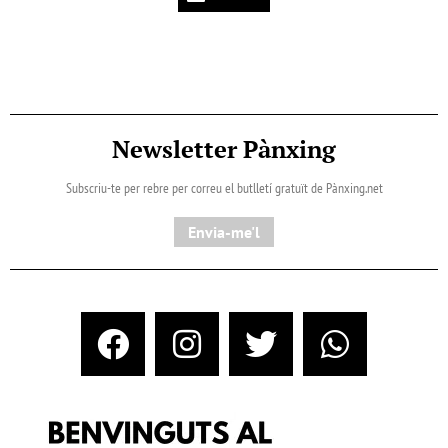
Newsletter Pànxing
Subscriu-te per rebre per correu el butlletí gratuït de Pànxing.net​
Envia-me'l