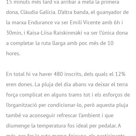
15 minuts més tard va arribar a meta la primera
dona, Clàudia Galícia. D’altra banda, el guanyador de
la marxa Endurance va ser Emili Vicente amb 6h i
30min, i Kaisa-Liisa Raiskinmäki va ser l’única dona
a completar la ruta llarga amb poc més de 10
hores.
En total hi va haver 480 inscrits, dels quals el 12%
eren dones. La pluja del dia abans va deixar el terra
força complicat en alguns trams tot i els esforços de
l’organització per condicionar-lo, però aquesta pluja
també va aconseguir refrescar l’ambient i que
diumenge la temperatura fos ideal per pedalar. A
més, per fer la ruta menys feixuga, els participants