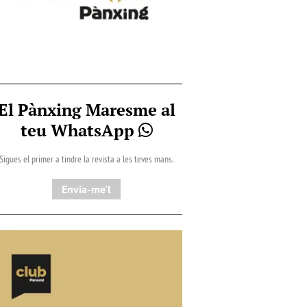
El Pànxing Maresme al
teu WhatsApp
Sigues el primer a tindre la revista a les teves mans.
Envia-me'l