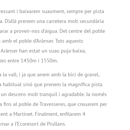
 vessant i baixarem suaument, sempre per pista
la. D’allà prenem una carretera molt secundària
arar a proveir-nos d’aigua. Del centre del poble
 amb el poble d’Arànser. Tots aquests
a Arànser han estat un suau puja-baixa,
ltes entre 1450m i 1550m.
 la vall, i ja que anem amb la bici de gravel,
ra habitual sinó que prenem la magnífica pista
 un descens molt tranquil i agradable. Ja només
a fins al poble de Travesseres, que creuarem per
ment a Martinet. Finalment, enfilarem 4
rnar a l’Ecoresort de Prullans.