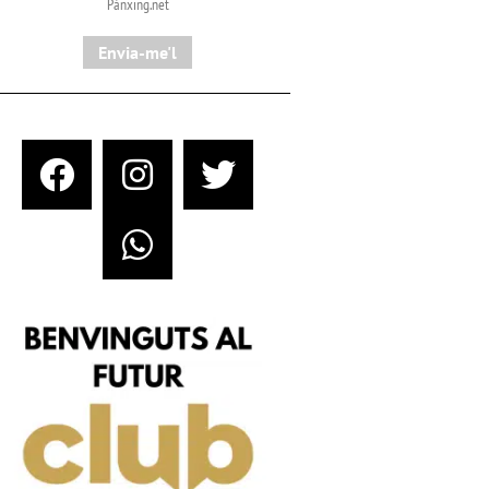
Pànxing.net​
Envia-me'l