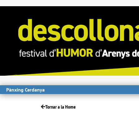
Pànxing Cerdanya
Tornar a la Home