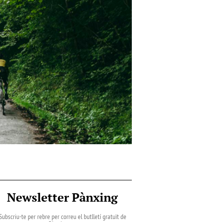
Newsletter Pànxing
Subscriu-te per rebre per correu el butlletí gratuït de