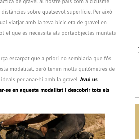
àctica de gravel al nostre país com a ciclisme
s distàncies sobre qualsevol superfície. Per això
l viatjar amb la teva bicicleta de gravel en
ot el que es necessita als portaobjectes muntats
orça escarpat que a priori no semblaria que fós
uesta modalitat, però tenim molts quilòmetres de
ideals per anar-hi amb la gravel.
Avui us
ar-se en aquesta modalitat i descobrir tots els