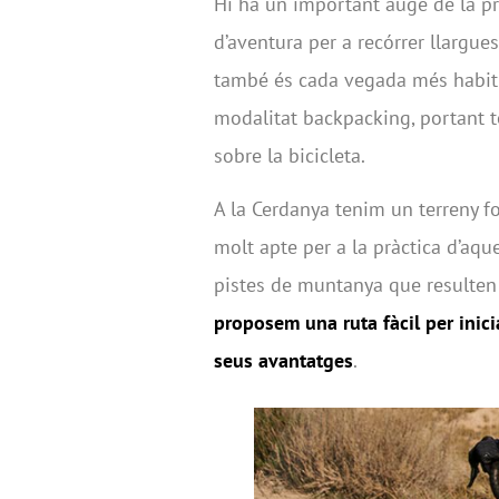
Hi ha un important auge de la pr
d’aventura per a recórrer llargue
també és cada vegada més habitua
modalitat backpacking, portant t
sobre la bicicleta.
A la Cerdanya tenim un terreny f
molt apte per a la pràctica d’aq
pistes de muntanya que resulten 
proposem una ruta fàcil per inici
seus avantatges
.