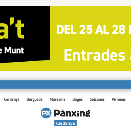
Cerdanya
Berguedà
Maresme
Bages
Solsonès
Pirineus
Cerdanya