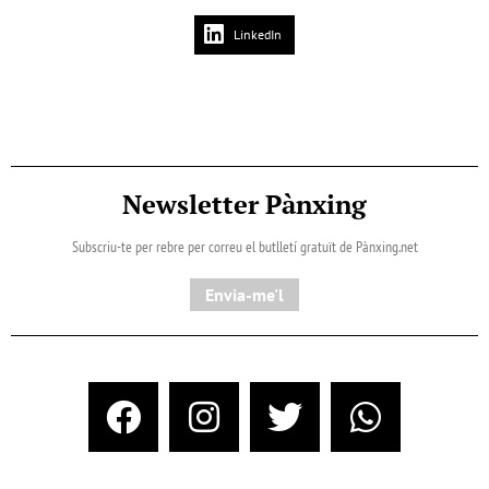
LinkedIn
Newsletter Pànxing
Subscriu-te per rebre per correu el butlletí gratuït de Pànxing.net​
Envia-me'l