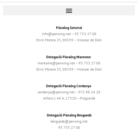
Pànxing General
info@panxing.net – 93 753 27 08
Enric Morera 25, 08339 – Vilassar de Dalt
Delegació Pànxing Maresme
maresme@panxing.net – 93 753 27 08
Enric Morera 25, 08339 – Vilassar de Dalt
Delegació Pànxing Cerdanya
cerdanya@panxing.net – 972 88 24 28
Alfons I, 44 A, 17520 – Puigcerdà
Delegació Pànxing Berguedà
bergueda@panxing.net
93 753 27 08