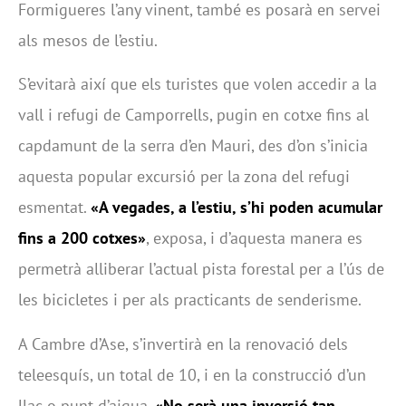
Formigueres l’any vinent, també es posarà en servei
als mesos de l’estiu.
S’evitarà així que els turistes que volen accedir a la
vall i refugi de Camporrells, pugin en cotxe fins al
capdamunt de la serra d’en Mauri, des d’on s’inicia
aquesta popular excursió per la zona del refugi
esmentat.
«A vegades, a l’estiu, s’hi poden acumular
fins a 200 cotxes»
, exposa, i d’aquesta manera es
permetrà alliberar l’actual pista forestal per a l’ús de
les bicicletes i per als practicants de senderisme.
A Cambre d’Ase, s’invertirà en la renovació dels
teleesquís, un total de 10, i en la construcció d’un
llac o punt d’aigua.
«No serà una inversió tan