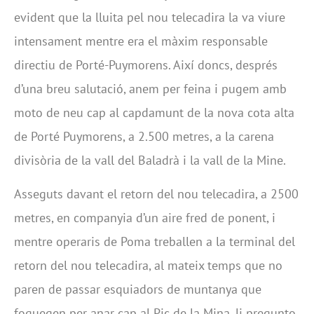
evident que la lluita pel nou telecadira la va viure
intensament mentre era el màxim responsable
directiu de Porté-Puymorens. Així doncs, després
d’una breu salutació, anem per feina i pugem amb
moto de neu cap al capdamunt de la nova cota alta
de Porté Puymorens, a 2.500 metres, a la carena
divisòria de la vall del Baladrà i la vall de la Mine.
Asseguts davant el retorn del nou telecadira, a 2500
metres, en companyia d’un aire fred de ponent, i
mentre operaris de Poma treballen a la terminal del
retorn del nou telecadira, al mateix temps que no
paren de passar esquiadors de muntanya que
foquegen per anar cap al Pic de la Mina, li pregunto