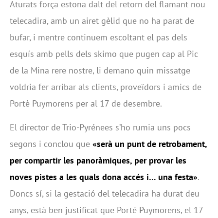
Aturats força estona dalt del retorn del flamant nou
telecadira, amb un airet gèlid que no ha parat de
bufar, i mentre continuem escoltant el pas dels
esquís amb pells dels skimo que pugen cap al Pic
de la Mina rere nostre, li demano quin missatge
voldria fer arribar als clients, proveïdors i amics de
Portè Puymorens per al 17 de desembre.
El director de Trio-Pyrénees s’ho rumia uns pocs
segons i conclou que
«serà un punt de retrobament,
per compartir les panoràmiques, per provar les
noves pistes a les quals dona accés i… una festa»
.
Doncs sí, si la gestació del telecadira ha durat deu
anys, està ben justificat que Porté Puymorens, el 17