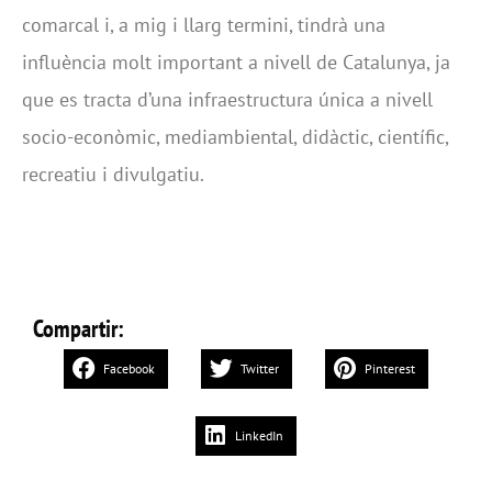
comarcal i, a mig i llarg termini, tindrà una
influència molt important a nivell de Catalunya, ja
que es tracta d’una infraestructura única a nivell
socio-econòmic, mediambiental, didàctic, científic,
recreatiu i divulgatiu.
Compartir:
Facebook
Twitter
Pinterest
LinkedIn