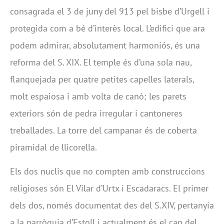
consagrada el 3 de juny del 913 pel bisbe d’Urgell i
protegida com a bé d’interès local. L’edifici que ara
podem admirar, absolutament harmoniós, és una
reforma del S. XIX. El temple és d’una sola nau,
flanquejada per quatre petites capelles laterals,
molt espaiosa i amb volta de canó; les parets
exteriors són de pedra irregular i cantoneres
treballades. La torre del campanar és de coberta
piramidal de llicorella.
Els dos nuclis que no compten amb construccions
religioses són El Vilar d’Urtx i Escadaracs. El primer
dels dos, només documentat des del S.XIV, pertanyia
a la parròquia d’Estoll i actualment és el cap del