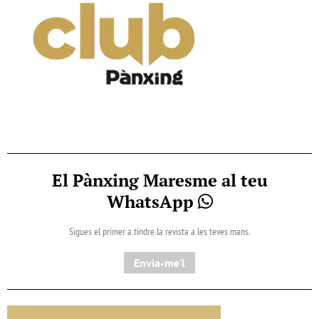
El Pànxing Maresme al teu
WhatsApp
Sigues el primer a tindre la revista a les teves mans.
Envia-me'l