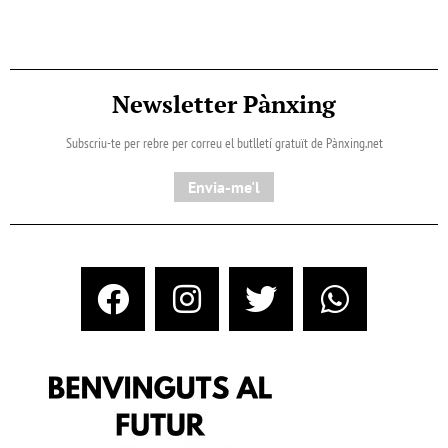
Newsletter Pànxing
Subscriu-te per rebre per correu el butlletí gratuït de Pànxing.net​
Envia-me'l