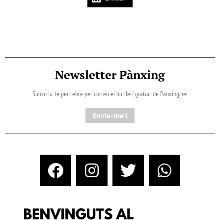
Newsletter Pànxing
Subscriu-te per rebre per correu el butlletí gratuït de Pànxing.net​
Envia-me'l