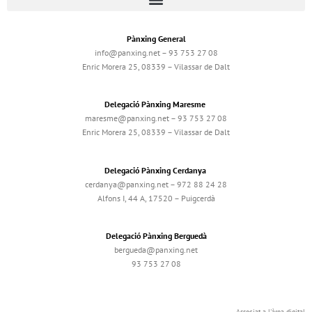
Pànxing General
info@panxing.net – 93 753 27 08
Enric Morera 25, 08339 – Vilassar de Dalt
Delegació Pànxing Maresme
maresme@panxing.net – 93 753 27 08
Enric Morera 25, 08339 – Vilassar de Dalt
Delegació Pànxing Cerdanya
cerdanya@panxing.net – 972 88 24 28
Alfons I, 44 A, 17520 – Puigcerdà
Delegació Pànxing Berguedà
bergueda@panxing.net
93 753 27 08
Associat a l'àrea digital