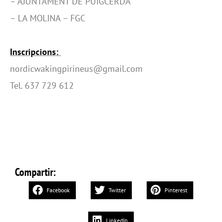
– AJUNTAMENT DE PUIGCERDÀ
– LA MOLINA – FGC
Inscripcions:
nordicwakingpirineus@gmail.com
Tel. 637 729 612
Compartir:
Facebook
Twitter
Pinterest
LinkedIn