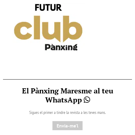
El Pànxing Maresme al teu
WhatsApp
Sigues el primer a tindre la revista a les teves mans.
Envia-me'l