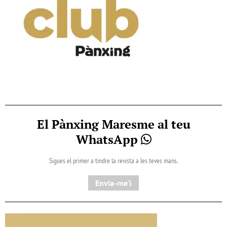
El Pànxing Maresme al teu
WhatsApp
Sigues el primer a tindre la revista a les teves mans.
Envia-me'l