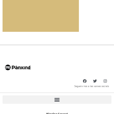
Segueix-nos a les xarxes socials
Pànxing General