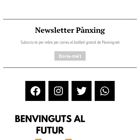
Newsletter Pànxing
Subscriu-te per rebre per correu el butlletí gratuït de Pànxing.net​
Envia-me'l