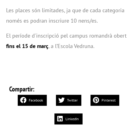
Les places són limitades, ja que de cada categoria
només es podran inscriure 10 nens/es.
El període d'inscripció pel campus romandrà obert
fins el 15 de març
, a l’Escola Vedruna.
Compartir:
Facebook
Twitter
Pinterest
LinkedIn