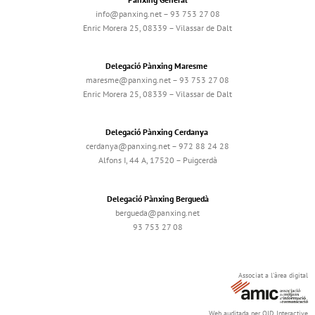
info@panxing.net – 93 753 27 08
Enric Morera 25, 08339 – Vilassar de Dalt
Delegació Pànxing Maresme
maresme@panxing.net – 93 753 27 08
Enric Morera 25, 08339 – Vilassar de Dalt
Delegació Pànxing Cerdanya
cerdanya@panxing.net – 972 88 24 28
Alfons I, 44 A, 17520 – Puigcerdà
Delegació Pànxing Berguedà
bergueda@panxing.net
93 753 27 08
Associat a l'àrea digital
Web auditada per OJD Interactive