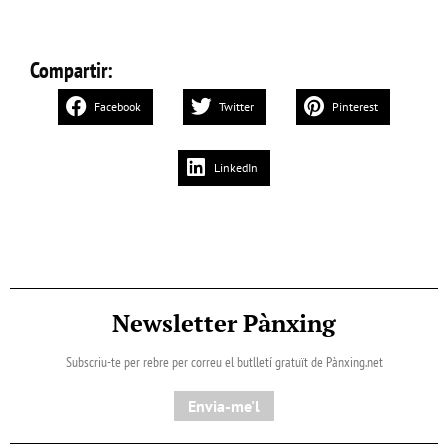
Compartir:
Facebook
Twitter
Pinterest
LinkedIn
Newsletter Pànxing
Subscriu-te per rebre per correu el butlletí gratuït de Pànxing.net​
Envia-me'l