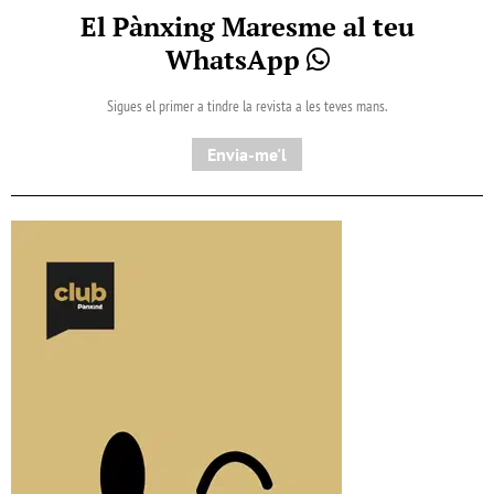
El Pànxing Maresme al teu
WhatsApp
Sigues el primer a tindre la revista a les teves mans.
Envia-me'l