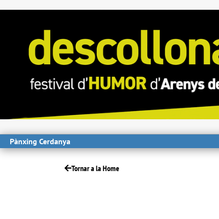
Pànxing Cerdanya
Tornar a la Home