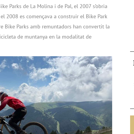
ike Parks de La Molina i de Pal, el 2007 s’obria
, el 2008 es començava a construir el Bike Park
re Bike Parks amb remuntadors han convertit la
icicleta de muntanya en la modalitat de