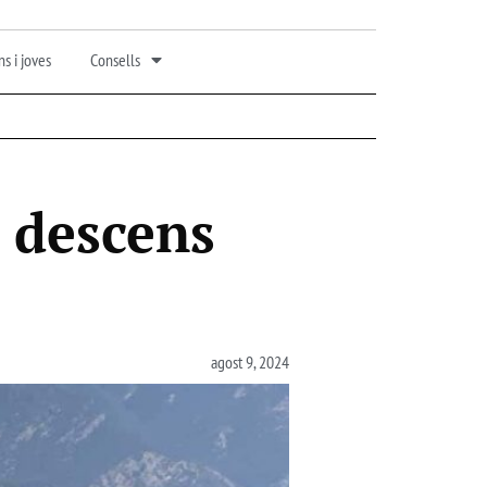
s i joves
Consells
l descens
agost 9, 2024