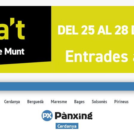
Cerdanya
Berguedà
Maresme
Bages
Solsonès
Pirineus
Cerdanya