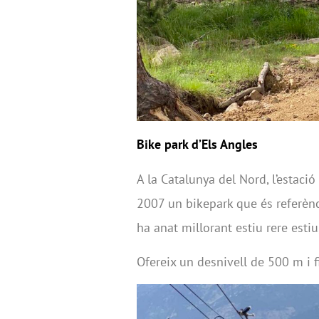
Bike park d’Els Angles
A la Catalunya del Nord, l’estació
2007 un bikepark que és referènc
ha anat millorant estiu rere estiu
Ofereix un desnivell de 500 m i f