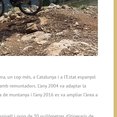
ra, un cop més, a Catalunya i a l’Estat espanyol
k amb remuntadors. L’any 2004 va adaptar la
a de muntanya i l’any 2016 es va ampliar l’àrea a
nivell i prop de 30 quilòmetres d’itineraris de