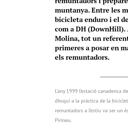
remuntadors i preparen
muntanya. Entre les mo
bicicleta enduro i el 
com a DH (DownHill). 
Molina, tot un referent
primeres a posar en m
els remuntadors.
L’any 1999 l’estació canadenca d
d’esquí a la pràctica de la bicicle
remuntadors a l’estiu va ser un èx
Pirineu.