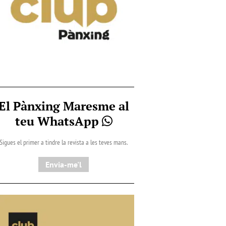
El Pànxing Maresme al
teu WhatsApp
Sigues el primer a tindre la revista a les teves mans.
Envia-me'l