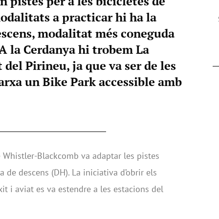
 pistes per a les bicicletes de
dalitats a practicar hi ha la
descens, modalitat més coneguda
A la Cerdanya hi trobem La
 del Pirineu, ja que va ser de les
arxa un Bike Park accessible amb
e Whistler-Blackcomb va adaptar les pistes
ta de descens (DH). La iniciativa d’obrir els
it i aviat es va estendre a les estacions del