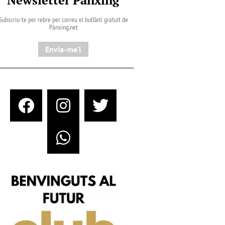
Subscriu-te per rebre per correu el butlletí gratuït de
Pànxing.net​
Envia-me'l