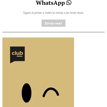
WhatsApp
Sigues el primer a tindre la revista a les teves mans.
Envia-me'l