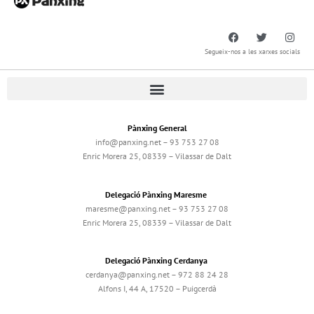
Segueix-nos a les xarxes socials
Pànxing General
info@panxing.net – 93 753 27 08
Enric Morera 25, 08339 – Vilassar de Dalt
Delegació Pànxing Maresme
maresme@panxing.net – 93 753 27 08
Enric Morera 25, 08339 – Vilassar de Dalt
Delegació Pànxing Cerdanya
cerdanya@panxing.net – 972 88 24 28
Alfons I, 44 A, 17520 – Puigcerdà