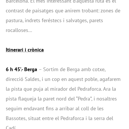
Barcelona. El més interessant d’aquesta ruta és el
contrast de paisatges que anirem trobant: zones de
pastura, indrets feréstecs i salvatges, parets
rocalloses…
Itinerari i crònica
6 h 45’.- Berga
– Sortim de Berga amb cotxe,
direcció Saldes, i un cop en aquest poble, agafarem
la pista que puja al mirador del Pedraforca. Ara la
pista flaqueja la paret nord del “Pedra”, i nosaltres
seguim endavant fins a arribar al coll de les
Bassotes, situat entre el Pedraforca i la serra del
Cadí.