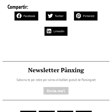
Compartir:
Facebook
Twitter
Pinterest
LinkedIn
Newsletter Pànxing
Subscriu-te per rebre per correu el butlletí gratuït de Pànxing.net​
Envia-me'l