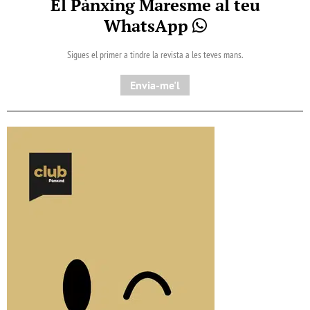
El Pànxing Maresme al teu
WhatsApp
Sigues el primer a tindre la revista a les teves mans.
Envia-me'l