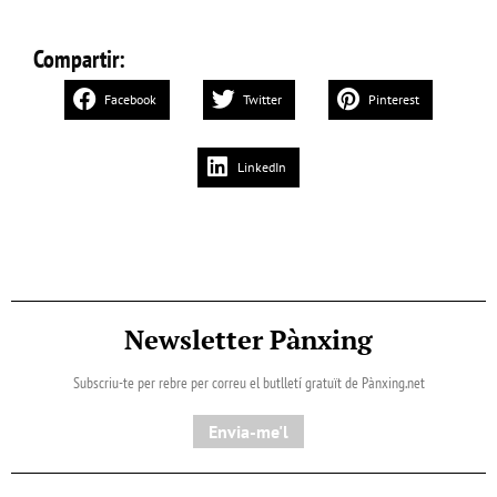
Compartir:
Facebook
Twitter
Pinterest
LinkedIn
Newsletter Pànxing
Subscriu-te per rebre per correu el butlletí gratuït de Pànxing.net​
Envia-me'l